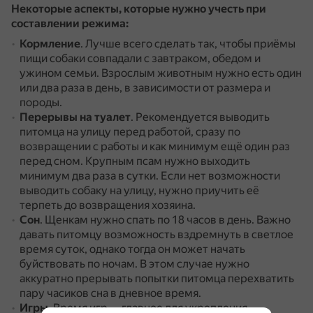
Некоторые аспекты, которые нужно учесть при
составлении режима:
Кормление
.
Лучше всего сделать так, чтобы приёмы
пищи собаки совпадали с завтраком, обедом и
ужином семьи.
Взрослым животным нужно есть один
или два раза в день, в зависимости от размера и
породы.
Перерывы на туалет
.
Рекомендуется выводить
питомца на улицу перед работой, сразу по
возвращении с работы и как минимум ещё один раз
перед сном.
Крупным псам нужно выходить
минимум два раза в сутки.
Если нет возможности
выводить собаку на улицу, нужно приучить её
терпеть до возвращения хозяина.
Сон
.
Щенкам нужно спать по 18 часов в день.
Важно
давать питомцу возможность вздремнуть в светлое
время суток, однако тогда он может начать
буйствовать по ночам.
В этом случае нужно
аккуратно прерывать попытки питомца перехватить
пару часиков сна в дневное время.
Игры
.
Время игр — главное для укрепления