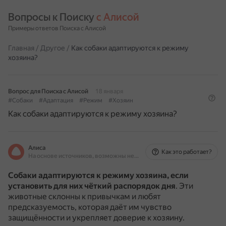
Вопросы к Поиску 
с Алисой
Примеры ответов Поиска с Алисой
Главная
/
Другое
/
Как собаки адаптируются к режиму
хозяина?
Вопрос для Поиска с Алисой
18 января
#Собаки
#Адаптация
#Режим
#Хозяин
Как собаки адаптируются к режиму хозяина?
Алиса
Как это работает?
На основе источников, возможны неточности
Собаки адаптируются к режиму хозяина, если
установить для них чёткий распорядок дня
.
Эти
животные склонны к привычкам и любят
предсказуемость, которая даёт им чувство
защищённости и укрепляет доверие к хозяину.