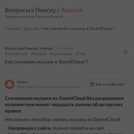
Вопросы к Поиску 
с Алисой
Примеры ответов Поиска с Алисой
Главная
/
Другое
/
Как скачивать музыку в SoundCloud ?
Вопрос для Поиска с Алисой
22 ноября
#SoundCloud
#Музыка
#Скачивание
#Гайд
Как скачивать музыку в SoundCloud ?
Алиса
Как это работает?
На основе источников, возможны неточности
Скачивание музыки из SoundCloud без разрешения
исполнителя может нарушать законы об авторских
правах
.
Несколько способов скачать музыку из SoundCloud:
Напрямую с сайта
.
Нужно перейти на сайт