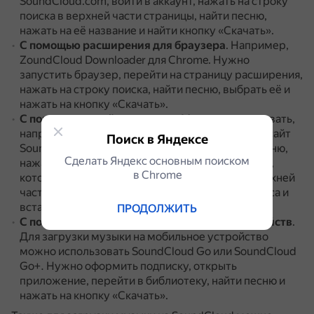
SoundCloud.com, войти в аккаунт, нажать на строку
поиска в верхней части страницы, найти песню,
нажать на её название и найти кнопку «Скачать».
С помощью расширения для браузера
.
Например,
ZoundCloud Downloader для Chrome.
Нужно
запустить браузер, перейти на страницу расширения,
нажать на строку поиска, найти песню, выбрать её и
нажать на кнопку «Скачать».
С помощью онлайн-сервисов
.
Можно использовать,
например, SoundCloud to MP3.
Нужно открыть сайт
Поиск в Яндексе
SoundCloud, нажать на строку поиска, найти песню,
Сделать Яндекс основным поиском
нажать на её название и скопировать URL-адрес,
в Сhrome
который отображается в адресной строке в верхней
части окна браузера.
Затем открыть сайт сервиса и
вставить скопированный URL.
ПРОДОЛЖИТЬ
С помощью приложения для мобильных устройств
.
Для загрузки музыки на мобильное устройство
можно использовать SoundCloud Go или SoundCloud
Go+.
Нужно оформить подписку, открыть
приложение, перейти в библиотеку, найти песню и
нажать на кнопку «Скачать».