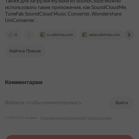
Также для загрузки музыки из SoundCloud можно
использовать такие приложения, как SoundCloudMe,
TuneFab SoundCloud Music Converter, Wondershare
UniConverter
.
0
ru.wikihow.com
www.wikihow.com
w
Найти в Поиске
Комментарии
Войдите, чтобы комментировать
Войти
© 2026 ООО «Яндекс»
Пользовательское соглашение
Связаться с нами