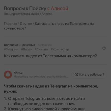
Вопросы к Поиску 
с Алисой
Примеры ответов Поиска с Алисой
Главная
/
Другое
/
Как скачать видео из Телеграмма на
компьютере?
Вопрос из Яндекс Кью
4 декабря
#Telegram
#Видео
#Скачать
#Компьютер
Как скачать видео из Телеграмма на компьютере?
Алиса
Как это работает?
На основе источников, возможны неточности
Чтобы скачать видео из Telegram на компьютере,
нужно
:
Открыть Telegram на компьютере и найти
необходимое видео для скачивания.
Кликнуть по видео правой кнопкой мыши.