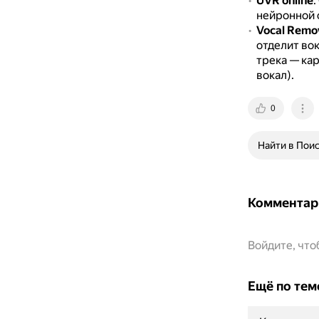
UVR online
.
нейронной 
Vocal Remo
отделит во
трека — кар
вокал).
0
Найти в Пои
Комментар
Войдите, чт
Ещё по тем