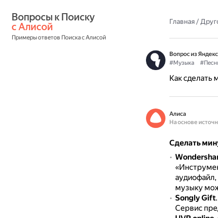
Вопросы к Поиску 
Главная
/
Друг
с Алисой
Примеры ответов Поиска с Алисой
Вопрос из Яндекс
#Музыка
#Песн
Как сделать 
Алиса
На основе источ
Сделать мин
Wondershar
«Инструмен
аудиофайл,
музыку мож
Songly Gift
Сервис пре