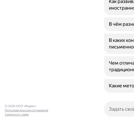
Как развив
иностранн
В чём раз
В каких ко
письменно
Чем отлича
традицион
Какие мето
© 2026 ООО «Яндекс»
Пользовательское соглашение
Связаться с нами