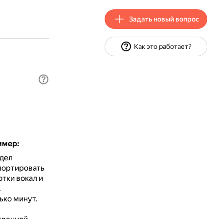
Задать новый вопрос
Как это работает?
имер:
здел
портировать
тки вокал и
.
ько минут.