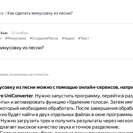
ое
/
Как сделать минусовку из песни?
 Кью
22 ноября
и
#Минусовка
#СозданиеПесни
#Аудио
#Текст
минусовку из песни?
ников, возможны неточности
усовку из песни можно с помощью онлайн-сервисов, напр
e UniConverter
.
Нужно запустить программу, перейти в ра
ты» и активировать функцию «Удаление голоса».
Затем им
 который необходимо обработать.
После завершения обрабо
но будет найти в двух отдельных файлах в окне программы
.
Нужно загрузить трек и получить результаты через нескол
длагает высокое качество звука и точное разделение.