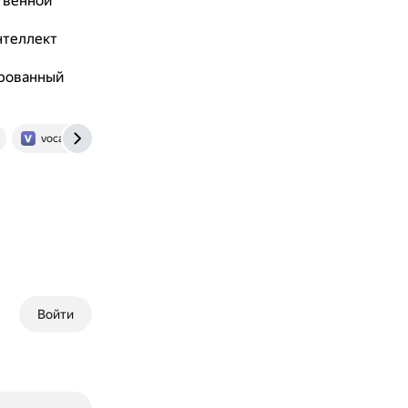
твенной
нтеллект
ированный
vocalremover.org
phonicmind.com
Войти