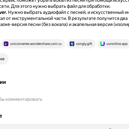
Сервис поможет убрать вокал из песни при помощи искусс
сети.
Для этого нужно выбрать файл для обработки.
ver
.
Нужно выбрать аудиофайл с песней, и искусственный и
кал от инструментальной части.
В результате получится два
аоке-версия песни (без вокала) и акапельная версия (изол
uniconverter.wondershare.com.ru
songly.gift
uvronline.app
ске
ии
обы комментировать
е