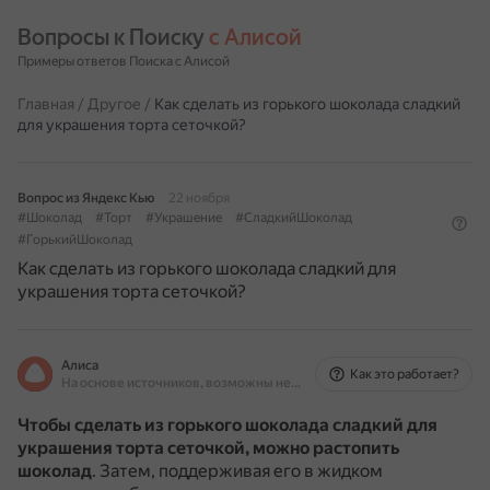
Вопросы к Поиску 
с Алисой
Примеры ответов Поиска с Алисой
Главная
/
Другое
/
Как сделать из горького шоколада сладкий
для украшения торта сеточкой?
Вопрос из Яндекс Кью
22 ноября
#Шоколад
#Торт
#Украшение
#СладкийШоколад
#ГорькийШоколад
Как сделать из горького шоколада сладкий для
украшения торта сеточкой?
Алиса
Как это работает?
На основе источников, возможны неточности
Чтобы сделать из горького шоколада сладкий для
украшения торта сеточкой, можно растопить
шоколад
.
Затем, поддерживая его в жидком