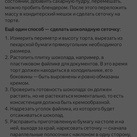
состоянии, добавить сахарную пудру, перемешать,
можно пробить блендером.
После этого переложить
массу в кондитерский мешок и сделать сеточку на
торте.
Ещё один способ — сделать шоколадную сеточку
:
Измерить периметр и высоту торта, вырезать из
пекарской бумаги прямоугольник необходимого
размера.
Растопить плитку шоколада, например, в
пластиковом файлике для документов.
В это время
торт должен находиться в холодильнике, его
боковины — быть выровнены и ровно обмазаны
кремом.
Проверить готовность шоколада: он должен
растаять, но не растекаться моментально, то есть
консистенция должна быть кремообразной.
Надрезать уголок файлика, из которого будет
отсаживаться шоколад.
Расправить приготовленную бумагу на столе и на
ней, выходя за край, нарисовать сеточку — сначала
параллельные полосочки с наклоном в одну сторону,