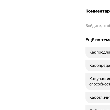
Комментар
Войдите, чт
Ещё по тем
Как продли
Как опреде
Как участи
способнос
Как отличи