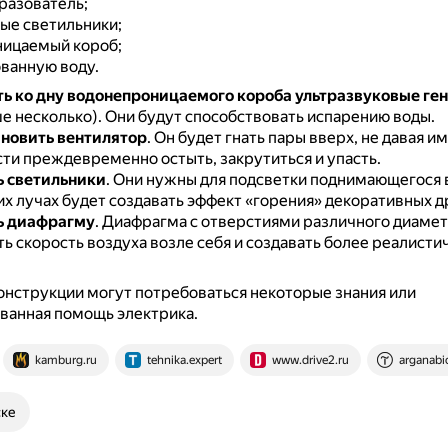
азователь;
ые светильники;
ицаемый короб;
ванную воду.
ь ко дну водонепроницаемого короба ультразвуковые ге
е несколько).
Они будут способствовать испарению воды.
ановить вентилятор
.
Он будет гнать пары вверх, не давая им
и преждевременно остыть, закрутиться и упасть.
ь светильники
.
Они нужны для подсветки поднимающегося в
их лучах будет создавать эффект «горения» декоративных д
ь диафрагму
.
Диафрагма с отверстиями различного диамет
ь скорость воздуха возле себя и создавать более реалисти
онструкции могут потребоваться некоторые знания или
ванная помощь электрика.
kamburg.ru
tehnika.expert
www.drive2.ru
arganabi
ске