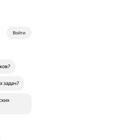
Войти
ков?
х задач?
ских