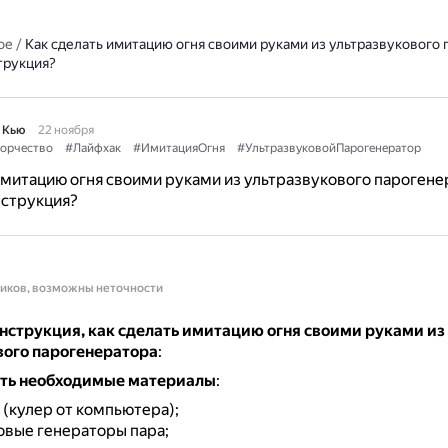
ое
/
Как сделать имитацию огня своими руками из ультразвукового
трукция?
 Кью
22 ноября
орчество
#Лайфхак
#ИмитацияОгня
#УльтразвуковойПарогенератор
имитацию огня своими руками из ультразвукового парогене
нструкция?
ников, возможны неточности
нструкция, как сделать имитацию огня своими руками из
вого парогенератора
:
ть необходимые материалы
:
 (кулер от компьютера);
овые генераторы пара;