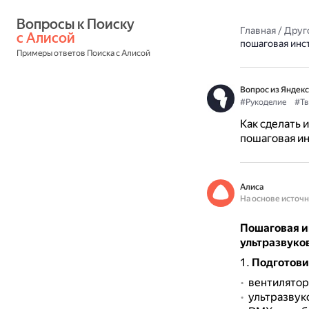
Вопросы к Поиску 
Главная
/
Друг
с Алисой
пошаговая инс
Примеры ответов Поиска с Алисой
Вопрос из Яндекс
#Рукоделие
#Тв
Как сделать 
пошаговая и
Алиса
На основе источ
Пошаговая и
ультразвуко
Подготови
вентилятор
ультразвук