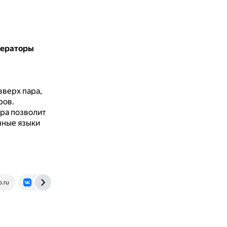
нераторы
верх пара,
ров.
ра позволит
чные языки
o.ru
vk.com