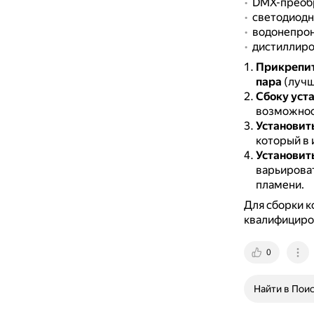
DMX-преобр
светодиодн
водонепрон
дистиллиро
Прикрепит
пара
(лучш
Сбоку уст
возможност
Установит
который в 
Установит
варьироват
пламени.
Для сборки к
квалифициро
0
Найти в Пои