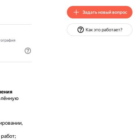
Задать новый вопрос
Как это работает?
тография
ления
елённую
ировании,
 работ;