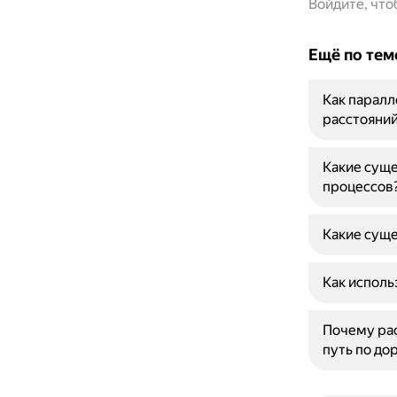
Войдите, чт
Ещё по тем
Как паралл
расстояни
Какие сущ
процессов
Какие суще
Как исполь
Почему рас
путь по до