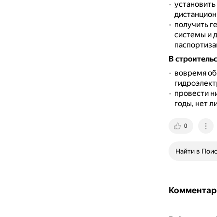
установить
дистанцион
получить г
системы и 
паспортиза
В строитель
вовремя об
гидроэлект
провести н
годы, нет 
0
Найти в Пои
Комментар