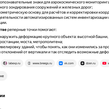
 опознавательные знаки для аэрокосмического мониторинга
ного зондирования сооружений и железных дорог;
еометрическую основу для расчётов и корректировки коор
деятельности автоматизированных систем инвентаризации 
ции.
стве
реперные точки помогают:
наружить деформацию крупного объекта: высотной башни,
ростанции, моста, метрополитена;
ивелировку зданий, чтобы понять, как они изменились за п
ли отклонений от вертикали и так отследить возможные деф
labexp.ru
www.breegs.ru
vk.com
dzen.ru
ске
ии