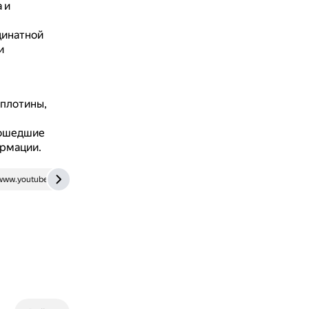
 и
динатной
и
 плотины,
рошедшие
ормации.
www.youtube.com