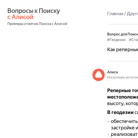
Вопросы к Поиску 
Главная
/
Друг
с Алисой
Примеры ответов Поиска с Алисой
Вопрос для Поиск
#Геодезия
#Стр
Как реперные
Алиса
На основе источ
Реперные то
местоположе
высоту, кото
В геодезии
с
обеспечить
застройке и
реализоват