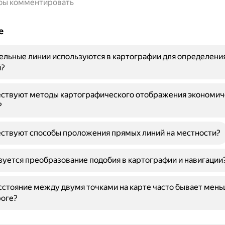
обы комментировать
е
ельные линии используются в картографии для определени
й?
ествуют методы картографического отображения экономич
?
ствуют способы проложения прямых линий на местности?
зуется преобразование подобия в картографии и навигации
стояние между двумя точками на карте часто бывает мень
роге?