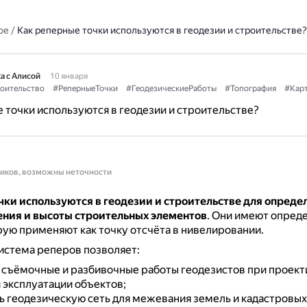
ое
/
Как реперные точки используются в геодезии и строительстве?
а с Алисой
10 января
оительство
#РеперныеТочки
#ГеодезическиеРаботы
#Топография
#Кар
 точки используются в геодезии и строительстве?
ников, возможны неточности
чки используются в геодезии и строительстве для опреде
ния и высоты строительных элементов
.
Они имеют опред
рую применяют как точку отсчёта в нивелировании.
истема реперов позволяет:
 съёмочные и разбивочные работы геодезистов при проект
 эксплуатации объектов;
ь геодезическую сеть для межевания земель и кадастровых