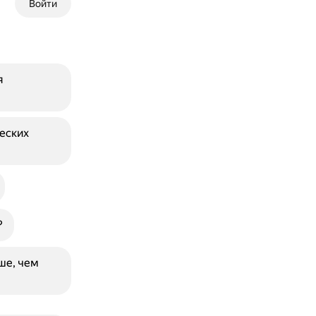
Войти
я
еских
?
ше, чем