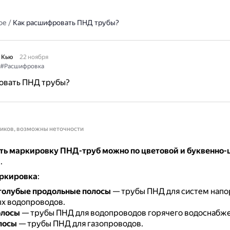
ое
/
Как расшифровать ПНД трубы?
 Кью
22 ноября
#Расшифровка
овать ПНД трубы?
ников, возможны неточности
ь маркировку ПНД-труб можно по цветовой и буквенно
и
.
ркировка
:
голубые продольные полосы
— трубы ПНД для систем напо
х водопроводов.
олосы
— трубы ПНД для водопроводов горячего водоснабже
лосы
— трубы ПНД для газопроводов.