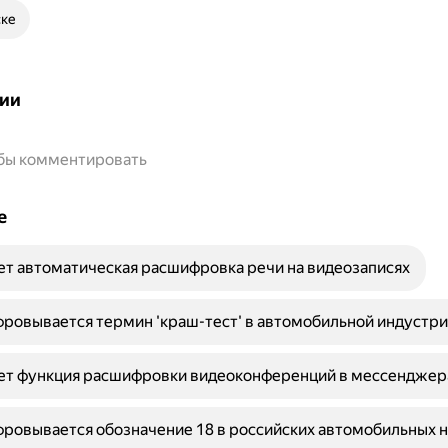
ске
ии
обы комментировать
е
ет автоматическая расшифровка речи на видеозаписях
ровывается термин 'краш-тест' в автомобильной индустри
ает функция расшифровки видеоконференций в мессенджер
ровывается обозначение 18 в российских автомобильных 