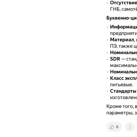
Отсутстви
ГНБ, самот
Буквенно-ц
Информаци
предприятия
Материал
,
ПЭ, также 
Номинальн
SDR
— стан
максимальн
Номинальн
Класс эксп
питьевые.
Стандарты
изготовлен
Кроме того, 
параметры, з
0