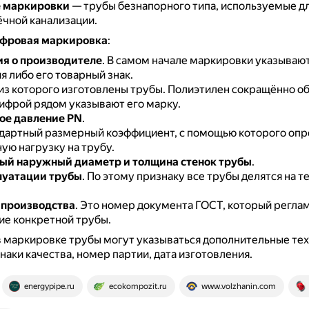
е маркировки
— трубы безнапорного типа, используемые дл
ёчной канализации.
ифровая маркировка
:
я о производителе
.
В самом начале маркировки указывают
 либо его товарный знак.
 из которого изготовлены трубы.
Полиэтилен сокращённо об
цифрой рядом указывают его марку.
ое давление PN
.
дартный размерный коэффициент, с помощью которого оп
ую нагрузку на трубу.
ый наружный диаметр и толщина стенок трубы
.
луатации трубы
.
По этому признаку все трубы делятся на т
 производства
.
Это номер документа ГОСТ, который регла
ие конкретной трубы.
в маркировке трубы могут указываться дополнительные те
наки качества, номер партии, дата изготовления.
energypipe.ru
ecokompozit.ru
www.volzhanin.com