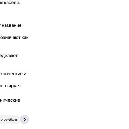
я кабеля,
 название
означают как
ределяют
ехнические и
ментирует
хнические
pipe-etk.ru
m-strana.ru