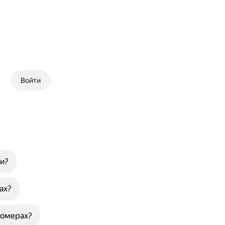
Войти
и?
ах?
номерах?