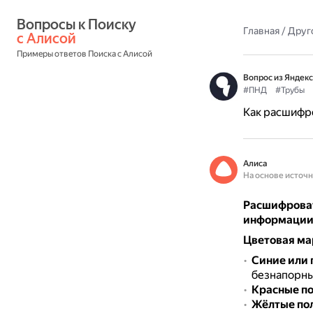
Вопросы к Поиску 
Главная
/
Друг
с Алисой
Примеры ответов Поиска с Алисой
Вопрос из Яндекс
#ПНД
#Трубы
Как расшифр
Алиса
На основе источ
Расшифроват
информаци
Цветовая ма
Синие или 
безнапорны
Красные п
Жёлтые по