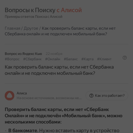
Вопросы к Поиску 
с Алисой
Примеры ответов Поиска с Алисой
Главная
/
Другое
/
Как проверить баланс карты, если нет
Сбербанка онлайн и не подключен мобильный банк?
Вопрос из Яндекс Кью
22 ноября
#Вопрос
#Сбербанк
#Онлайн
#Баланс
#Карта
#Клиент
Как проверить баланс карты, если нет Сбербанка
онлайн и не подключен мобильный банк?
Алиса
Как это работает?
На основе источников, возможны неточности
Проверить баланс карты, если нет «СберБанк
Онлайн» и не подключён «Мобильный банк», можно
несколькими способами
:
В банкомате
.
Нужно вставить карту в устройство