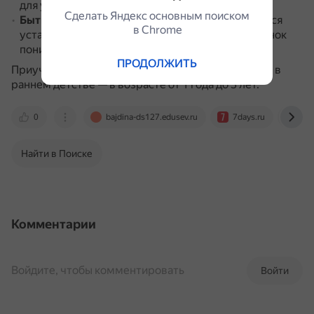
для уборки.
Сделать Яндекс основным поиском
Быть последовательным
.
Важно придерживаться
в Сhrome
установленных правил и ожиданий, чтобы ребёнок
понимал, что от него требуется.
ПРОДОЛЖИТЬ
Приучение ребёнка к опрятности лучше начинать в
раннем детстве — в возрасте от 1 года до 3 лет.
0
bajdina-ds127.edusev.ru
7days.ru
www
Найти в Поиске
Комментарии
Войдите, чтобы комментировать
Войти