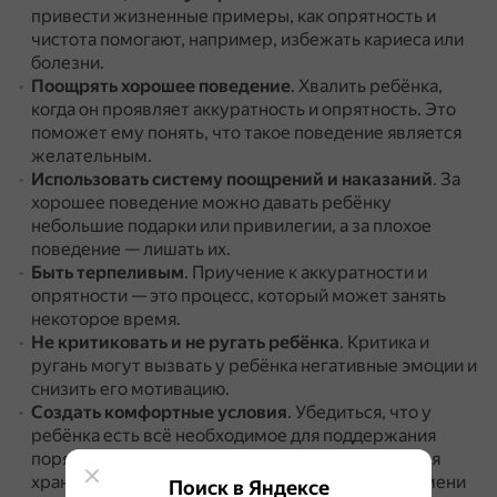
привести жизненные примеры, как опрятность и
чистота помогают, например, избежать кариеса или
болезни.
Поощрять хорошее поведение
.
Хвалить ребёнка,
когда он проявляет аккуратность и опрятность.
Это
поможет ему понять, что такое поведение является
желательным.
Использовать систему поощрений и наказаний
.
За
хорошее поведение можно давать ребёнку
небольшие подарки или привилегии, а за плохое
поведение — лишать их.
Быть терпеливым
.
Приучение к аккуратности и
опрятности — это процесс, который может занять
некоторое время.
Не критиковать и не ругать ребёнка
.
Критика и
ругань могут вызвать у ребёнка негативные эмоции и
снизить его мотивацию.
Создать комфортные условия
.
Убедиться, что у
ребёнка есть всё необходимое для поддержания
порядка и чистоты, например, удобное место для
хранения вещей и достаточное количество времени
Поиск в Яндексе