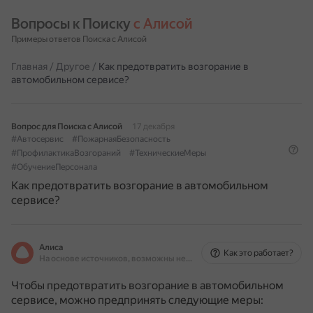
Вопросы к Поиску 
с Алисой
Примеры ответов Поиска с Алисой
Главная
/
Другое
/
Как предотвратить возгорание в
автомобильном сервисе?
Вопрос для Поиска с Алисой
17 декабря
#Автосервис
#ПожарнаяБезопасность
#ПрофилактикаВозгораний
#ТехническиеМеры
#ОбучениеПерсонала
Как предотвратить возгорание в автомобильном
сервисе?
Алиса
Как это работает?
На основе источников, возможны неточности
Чтобы предотвратить возгорание в автомобильном
сервисе, можно предпринять следующие меры: