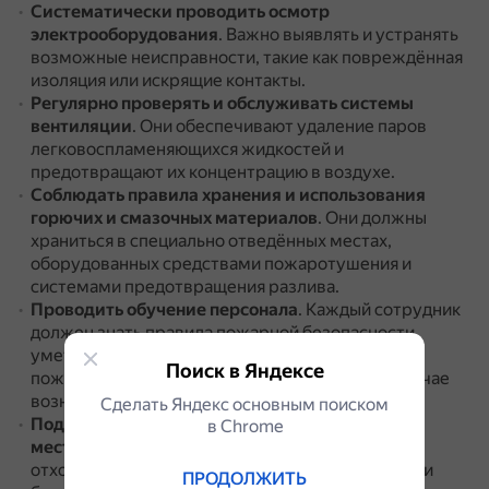
Систематически проводить осмотр
электрооборудования
.
Важно выявлять и устранять
возможные неисправности, такие как повреждённая
изоляция или искрящие контакты.
Регулярно проверять и обслуживать системы
вентиляции
.
Они обеспечивают удаление паров
легковоспламеняющихся жидкостей и
предотвращают их концентрацию в воздухе.
Соблюдать правила хранения и использования
горючих и смазочных материалов
.
Они должны
храниться в специально отведённых местах,
оборудованных средствами пожаротушения и
системами предотвращения разлива.
Проводить обучение персонала
.
Каждый сотрудник
должен знать правила пожарной безопасности,
уметь пользоваться первичными средствами
Поиск в Яндексе
пожаротушения и знать порядок действий в случае
возникновения пожара.
Сделать Яндекс основным поиском
Поддерживать чистоту и порядок на рабочем
в Сhrome
месте
.
Необходимо регулярно убирать горючие
отходы, такие как ветошь, пропитанная маслом, и
ПРОДОЛЖИТЬ