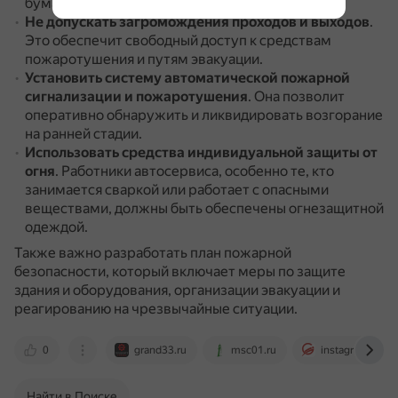
бумагу.
Не допускать загромождения проходов и выходов
.
Это обеспечит свободный доступ к средствам
пожаротушения и путям эвакуации.
Установить систему автоматической пожарной
сигнализации и пожаротушения
.
Она позволит
оперативно обнаружить и ликвидировать возгорание
на ранней стадии.
Использовать средства индивидуальной защиты от
огня
.
Работники автосервиса, особенно те, кто
занимается сваркой или работает с опасными
веществами, должны быть обеспечены огнезащитной
одеждой.
Также важно разработать план пожарной
безопасности, который включает меры по защите
здания и оборудования, организации эвакуации и
реагированию на чрезвычайные ситуации.
0
grand33.ru
msc01.ru
instagroup.ru
Найти в Поиске