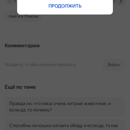
0
dzen.ru
pets.mail.ru
okdoctor.ru
ПРОДОЛЖИТЬ
Найти в Поиске
Комментарии
Войдите, чтобы комментировать
Войти
Ещё по теме
Правда ли, что лисы очень хитрые животные, и
если да, то почему?
Способны ли кошки затаить обиду и если да, то как