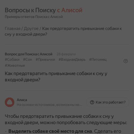
Вопросы к Поиску 
с Алисой
Примеры ответов Поиска с Алисой
Главная
/
Другое
/
Как предотвратить привыкание собаки к
сну у входной двери?
Вопрос для Поиска с Алисой
28 февраля
#Собаки
#Сон
#Привычки
#ВходнаяДверь
#Питомец
#Животные
Как предотвратить привыкание собаки к сну у
входной двери?
Алиса
Как это работает?
На основе источников, возможны неточности
Чтобы предотвратить привыкание собаки к сну у
входной двери, можно попробовать следующие меры:
Выделить собаке своё место для сна
.
Сделать его