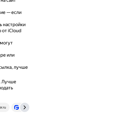
на сайт
ие — если
ь настройки
 от iCloud
 могут
ере или
сылка, лучше
.
Лучше
подать
r.ru
geekfans.ru