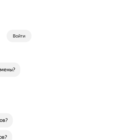
Войти
дмены?
ов?
ов?