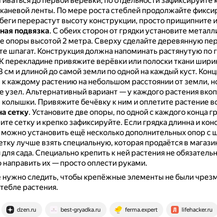
гиваться до первой верёвки, по отдельности зафиксируйте 
каневой ленты.
По мере роста стеблей продолжайте фиксир
беги перерастут высоту конструкции, просто прищипните и
ная подвязка
.
С обеих сторон от грядки установите металл
е опоры высотой 2 метра.
Сверху сделайте деревянную пе
те шпагат.
Конструкция должна напоминать растянутую по 
К перекладине привяжите верёвки или полоски ткани шири
 см и длиной до самой земли по одной на каждый куст.
Конц
к каждому растению на небольшом расстоянии от земли, н
е узел.
Альтернативный вариант — у каждого растения вкоп
 колышки.
Привяжите бечёвку к ним и оплетите растение в
на сетку
.
Установите две опоры, по одной с каждого конца г
ите сетку и крепко зафиксируйте.
Если грядка длинна и кон
 можно установить ещё несколько дополнительных опор с 
етку лучше взять специальную, которая продаётся в магазин
 для сада.
Специально крепить к ней растения не обязательн
 направить их — просто оплести руками.
 нужно следить, чтобы крепёжные элементы не были чрез
стебле растения.
dzen.ru
best-gryadka.ru
ferma.expert
lifehacker.ru