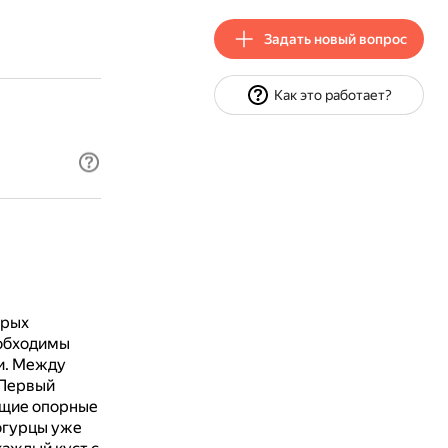
Задать новый вопрос
Как это работает?
орых
еобходимы
и.
Между
Первый
щие опорные
огурцы уже