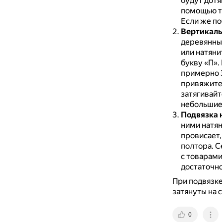
будут дотя
помощью т
Если же по
Вертикаль
деревянны
или натяни
букву «П».
примерно 3
привяжите 
затягивайт
небольшие
Подвязка 
ними натян
провисает,
полтора.
С
с товарами
достаточно
При подвязке
затянуты на 
0