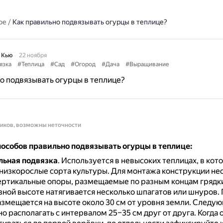
ое
/
Как правильно подвязывать огурцы в теплице?
 Кью
22 ноября
язка
#Теплица
#Сад
#Огород
#Дача
#Выращивание
о подвязывать огурцы в теплице?
ников, возможны неточности
пособов правильно подвязывать огурцы в теплице:
льная подвязка
.
Используется в невысоких теплицах, в кот
низкорослые сорта культуры.
Для монтажа конструкции н
ертикальные опоры, размещаемые по разным концам грядк
зной высоте натягивается несколько шпагатов или шнуров.
змещается на высоте около 30 см от уровня земли.
Следую
о располагать с интервалом 25–35 см друг от друга.
Когда 