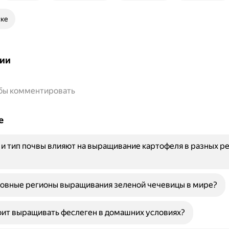
ске
ии
обы комментировать
е
 и тип почвы влияют на выращивание картофеля в разных р
новные регионы выращивания зеленой чечевицы в мире?
ит выращивать феслеген в домашних условиях?