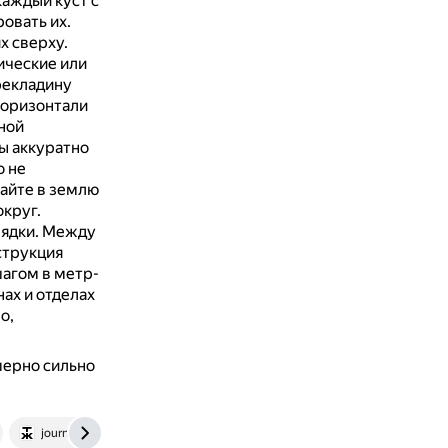
каждый куст с
овать их.
х сверху.
ические или
рекладину
горизонтали
ной
ы аккуратно
о не
айте в землю
округ.
рядки.
Между
струкция
шагом в метр-
ах и отделах
о,
мерно сильно
journal.tinkoff.ru