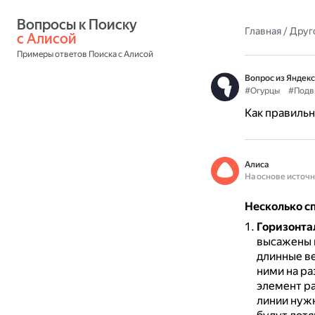
Вопросы к Поиску 
Главная
/
Друг
с Алисой
Примеры ответов Поиска с Алисой
Вопрос из Яндекс
#Огурцы
#Подв
Как правильн
Алиса
На основе источ
Несколько с
Горизонта
высажены 
длинные в
ними на ра
элемент ра
линии нужн