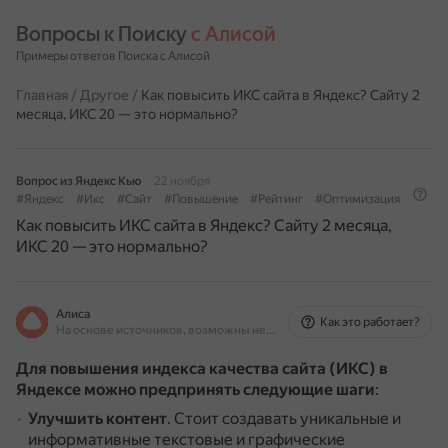
Вопросы к Поиску 
с Алисой
Примеры ответов Поиска с Алисой
Главная
/
Другое
/
Как повысить ИКС сайта в Яндекс? Сайту 2
месяца, ИКС 20 — это нормально?
Вопрос из Яндекс Кью
22 ноября
#Яндекс
#Икс
#Сайт
#Повышение
#Рейтинг
#Оптимизация
Как повысить ИКС сайта в Яндекс? Сайту 2 месяца,
ИКС 20 — это нормально?
Алиса
Как это работает?
На основе источников, возможны неточности
Для повышения индекса качества сайта (ИКС) в
Яндексе можно предпринять следующие шаги
:
Улучшить контент
.
Стоит создавать уникальные и
информативные текстовые и графические