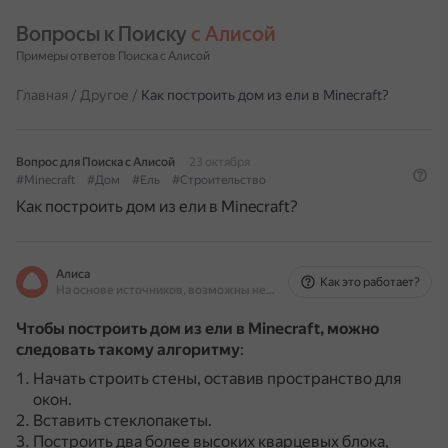
Вопросы к Поиску 
с Алисой
Примеры ответов Поиска с Алисой
Главная
/
Другое
/
Как построить дом из ели в Minecraft?
Вопрос для Поиска с Алисой
23 октября
#Minecraft
#Дом
#Ель
#Строительство
Как построить дом из ели в Minecraft?
Алиса
Как это работает?
На основе источников, возможны неточности
Чтобы построить дом из ели в Minecraft, можно
следовать такому алгоритму
:
Начать строить стены, оставив пространство для
окон.
Вставить стеклопакеты.
Построить два более высоких кварцевых блока,