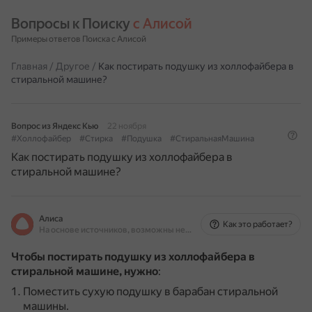
Вопросы к Поиску 
с Алисой
Примеры ответов Поиска с Алисой
Главная
/
Другое
/
Как постирать подушку из холлофайбера в
стиральной машине?
Вопрос из Яндекс Кью
22 ноября
#Холлофайбер
#Стирка
#Подушка
#СтиральнаяМашина
Как постирать подушку из холлофайбера в
стиральной машине?
Алиса
Как это работает?
На основе источников, возможны неточности
Чтобы постирать подушку из холлофайбера в
стиральной машине, нужно
:
Поместить сухую подушку в барабан стиральной
машины.