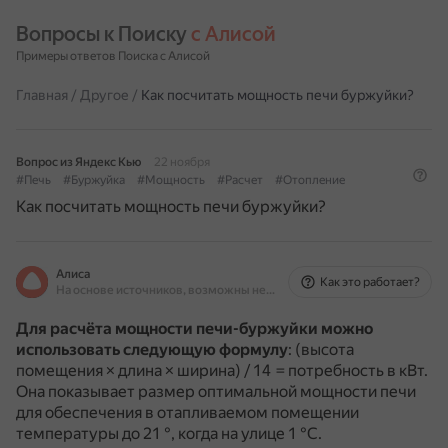
Вопросы к Поиску 
с Алисой
Примеры ответов Поиска с Алисой
Главная
/
Другое
/
Как посчитать мощность печи буржуйки?
Вопрос из Яндекс Кью
22 ноября
#Печь
#Буржуйка
#Мощность
#Расчет
#Отопление
Как посчитать мощность печи буржуйки?
Алиса
Как это работает?
На основе источников, возможны неточности
Для расчёта мощности печи-буржуйки можно
использовать следующую формулу
:
(высота
помещения × длина × ширина) / 14 = потребность в кВт.
Она показывает размер оптимальной мощности печи
для обеспечения в отапливаемом помещении
температуры до 21 °, когда на улице 1 °C.