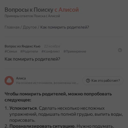
Вопросы к Поиску 
с Алисой
Примеры ответов Поиска с Алисой
Главная
/
Другое
/
Как помирить родителей?
Вопрос из Яндекс Кью
22 ноября
#Семья
#Родители
#Конфликт
#Примирение
Как помирить родителей?
Алиса
Как это работает?
На основе источников, возможны неточности
Чтобы помирить родителей, можно попробовать
следующее:
Успокоиться
.
Сделать несколько несложных
упражнений, подышать полной грудью, выпить воды,
порисовать.
Проанализировать ситуацию
.
Нужно подумать,