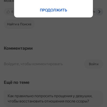
можно обратиться за помощью к психологу.
ПРОДОЛЖИТЬ
0
telefon-doveria.ru
dzen.ru
thegirl.ru
Найти в Поиске
Комментарии
Войдите, чтобы комментировать
Войти
Ещё по теме
Как правильно попросить прощения у девушки,
чтобы восстановить отношения после ссоры?