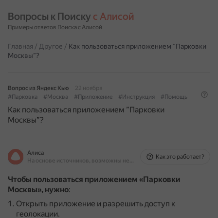
Вопросы к Поиску 
с Алисой
Примеры ответов Поиска с Алисой
Главная
/
Другое
/
Как пользоваться приложением ”Парковки
Москвы”?
Вопрос из Яндекс Кью
22 ноября
#Парковка
#Москва
#Приложение
#Инструкция
#Помощь
Как пользоваться приложением ”Парковки
Москвы”?
Алиса
Как это работает?
На основе источников, возможны неточности
Чтобы пользоваться приложением «Парковки
Москвы», нужно
:
Открыть приложение и разрешить доступ к
геолокации.