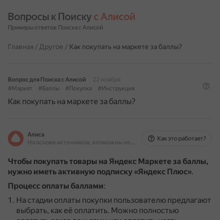
Вопросы к Поиску 
с Алисой
Примеры ответов Поиска с Алисой
Главная
/
Другое
/
Как покупать на маркете за баллы?
Вопрос для Поиска с Алисой
22 ноября
#Маркет
#Баллы
#Покупка
#Инструкция
Как покупать на маркете за баллы?
Алиса
Как это работает?
На основе источников, возможны неточности
Чтобы покупать товары на Яндекс Маркете за баллы,
нужно иметь активную подписку «Яндекс Плюс»
.
Процесс оплаты баллами
:
На стадии оплаты покупки пользователю предлагают
выбрать, как её оплатить.
Можно полностью