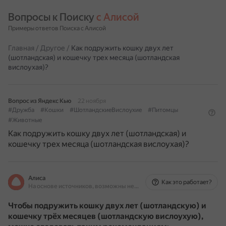
Вопросы к Поиску 
с Алисой
Примеры ответов Поиска с Алисой
Главная
/
Другое
/
Как подружить кошку двух лет
(шотландская) и кошечку трех месяца (шотландская
вислоухая)?
Вопрос из Яндекс Кью
22 ноября
#Дружба
#Кошки
#ШотландскиеВислоухие
#Питомцы
#Животные
Как подружить кошку двух лет (шотландская) и
кошечку трех месяца (шотландская вислоухая)?
Алиса
Как это работает?
На основе источников, возможны неточности
Чтобы подружить кошку двух лет (шотландскую) и
кошечку трёх месяцев (шотландскую вислоухую),