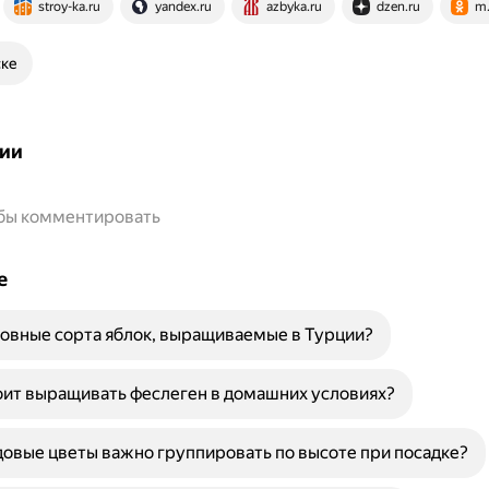
stroy-ka.ru
yandex.ru
azbyka.ru
dzen.ru
m.
ске
ии
обы комментировать
е
овные сорта яблок, выращиваемые в Турции?
ит выращивать феслеген в домашних условиях?
овые цветы важно группировать по высоте при посадке?