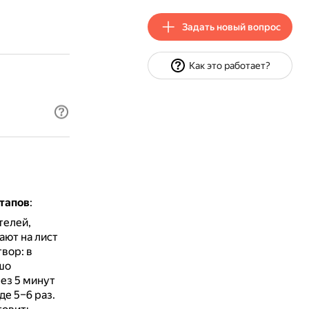
Задать новый вопрос
Как это работает?
этапов
:
телей,
ют на лист
вор: в
шо
ез 5 минут
е 5–6 раз.