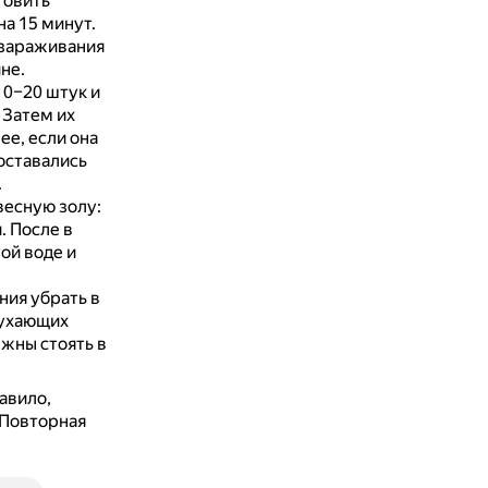
товить
на 15 минут.
ззараживания
не.
0–20 штук и
.
Затем их
ее, если она
оставались
.
есную золу:
и.
После в
ой воде и
ния убрать в
бухающих
жны стоять в
авило,
Повторная