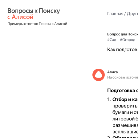
Вопросы к Поиску 
Главная
/
Друг
с Алисой
Примеры ответов Поиска с Алисой
Вопрос для Поиск
#Сад
#Огород
Как подготов
Алиса
На основе источ
Подготовка с
Отбор и к
проверить,
бумаги и 
литровой б
размешив
всплывшие 