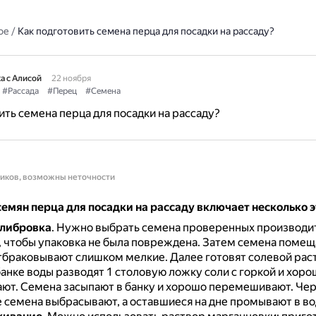
ое
/
Как подготовить семена перца для посадки на рассаду?
а с Алисой
22 ноября
#Рассада
#Перец
#Семена
ить семена перца для посадки на рассаду?
ников, возможны неточности
емян перца для посадки на рассаду включает несколько 
алибровка
.
Нужно выбрать семена проверенных производи
 чтобы упаковка не была повреждена.
Затем семена помеща
отбраковывают слишком мелкие.
Далее готовят солевой раст
анке воды разводят 1 столовую ложку соли с горкой и хоро
ают.
Семена засыпают в банку и хорошо перемешивают.
Чер
семена выбрасывают, а оставшиеся на дне промывают в вод