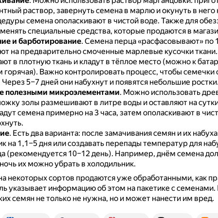
живание
.
Можно использовать раствор марганцовки: приго
тный раствор, завернуть семена в марлю и окунуть в него 
едуры семена ополаскивают в чистой воде.
Также для обе
енять специальные средства, которые продаются в магази
ие и барботирование
.
Семена перца «расфасовывают» по 1
ют на предварительно смоченные марлевые кусочки ткани
ют в плотную ткань и кладут в тёплое место (можно к батар
 горячая).
Важно контролировать процесс, чтобы семечки 
.
Через 5–7 дней они набухнут и появятся небольшие ростки
е полезными микроэлементами
.
Можно использовать древ
ожку золы размешивают в литре воды и оставляют на сутк
адут семена примерно на 3 часа, затем ополаскивают в чист
хнуть.
ие
.
Есть два варианта: после замачивания семян и их набуха
к на 1,1–5 дня или создавать перепады температур для на
а (рекомендуется 10–12 день).
Например, днём семена дол
а ночь их можно убрать в холодильник.
на некоторых сортов продаются уже обработанными, как пр
ь указывает информацию об этом на пакетике с семенами.
ких семян не только не нужна, но и может нанести им вред.