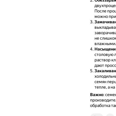
Обеззара
двухпроцен
После проц
можно прим
Замачиван
выкладыва
заворачива
не слишком
влажными
Насыщени
столовую л
раствор кл
дают просо
Закаливан
холодильни
семян перц
тепле, а н
Важно
: семе
производител
обработка та