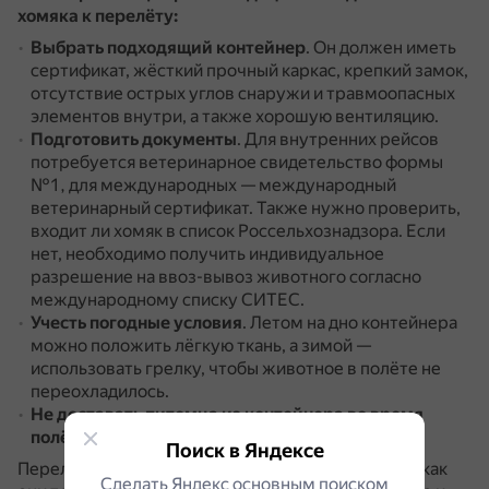
хомяка к перелёту:
Выбрать подходящий контейнер
.
Он должен иметь
сертификат, жёсткий прочный каркас, крепкий замок,
отсутствие острых углов снаружи и травмоопасных
элементов внутри, а также хорошую вентиляцию.
Подготовить документы
.
Для внутренних рейсов
потребуется ветеринарное свидетельство формы
№1, для международных — международный
ветеринарный сертификат.
Также нужно проверить,
входит ли хомяк в список Россельхознадзора.
Если
нет, необходимо получить индивидуальное
разрешение на ввоз-вывоз животного согласно
международному списку СИТЕС.
Учесть погодные условия
.
Летом на дно контейнера
можно положить лёгкую ткань, а зимой —
использовать грелку, чтобы животное в полёте не
переохладилось.
Не доставать питомца из контейнера во время
полёта
.
Поиск в Яндексе
Перелёт для хомяков — всегда большой риск, так как
Сделать Яндекс основным поиском