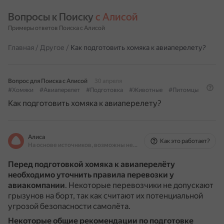
Вопросы к Поиску 
с Алисой
Примеры ответов Поиска с Алисой
Главная
/
Другое
/
Как подготовить хомяка к авиаперелету?
Вопрос для Поиска с Алисой
30 апреля
#Хомяки
#Авиаперелет
#Подготовка
#Животные
#Питомцы
Как подготовить хомяка к авиаперелету?
Алиса
Как это работает?
На основе источников, возможны неточности
Перед подготовкой хомяка к авиаперелёту
необходимо уточнить правила перевозки у
авиакомпании
.
Некоторые перевозчики не допускают
грызунов на борт, так как считают их потенциальной
угрозой безопасности самолёта.
Некоторые общие рекомендации по подготовке