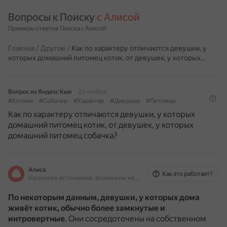
Вопросы к Поиску 
с Алисой
Примеры ответов Поиска с Алисой
Главная
/
Другое
/
Как по характеру отличаются девушки, у
которых домашний питомец котик, от девушек, у которых…
Вопрос из Яндекс Кью
22 ноября
#Котики
#Собачки
#Характер
#Девушки
#Питомцы
Как по характеру отличаются девушки, у которых
домашний питомец котик, от девушек, у которых
домашний питомец собачка?
Алиса
Как это работает?
На основе источников, возможны неточности
По некоторым данным, девушки, у которых дома
живёт котик, обычно более замкнутые и
интровертные
.
Они сосредоточены на собственном