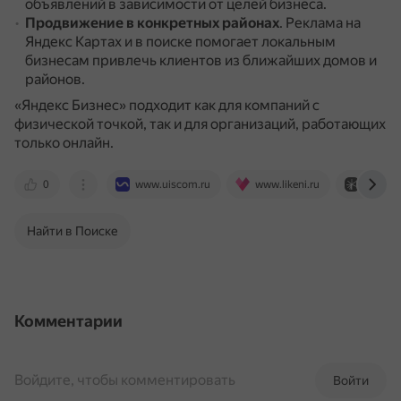
объявлений в зависимости от целей бизнеса.
Продвижение в конкретных районах
.
Реклама на
Яндекс Картах и в поиске помогает локальным
бизнесам привлечь клиентов из ближайших домов и
районов.
«Яндекс Бизнес» подходит как для компаний с
физической точкой, так и для организаций, работающих
только онлайн.
0
www.uiscom.ru
www.likeni.ru
practic
Найти в Поиске
Комментарии
Войдите, чтобы комментировать
Войти