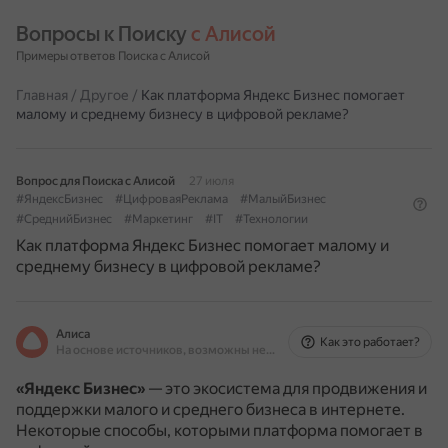
Вопросы к Поиску 
с Алисой
Примеры ответов Поиска с Алисой
Главная
/
Другое
/
Как платформа Яндекс Бизнес помогает
малому и среднему бизнесу в цифровой рекламе?
Вопрос для Поиска с Алисой
27 июля
#ЯндексБизнес
#ЦифроваяРеклама
#МалыйБизнес
#СреднийБизнес
#Маркетинг
#IT
#Технологии
Как платформа Яндекс Бизнес помогает малому и
среднему бизнесу в цифровой рекламе?
Алиса
Как это работает?
На основе источников, возможны неточности
«Яндекс Бизнес»
— это экосистема для продвижения и
поддержки малого и среднего бизнеса в интернете.
Некоторые способы, которыми платформа помогает в