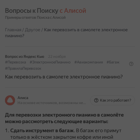
Вопросы к Поиску 
с Алисой
Примеры ответов Поиска с Алисой
Главная
/
Другое
/
Как перевозить в самолете электронное
пианино?
Вопрос из Яндекс Кью
22 ноября
#Перевозка
#ЭлектронноеПианино
#Авиакомпания
#Багаж
#ПравилаПеревозок
Как перевозить в самолете электронное пианино?
Алиса
Как это работает?
На основе источников, возможны неточности
Для перевозки электронного пианино в самолёте
можно рассмотреть следующие варианты:
Сдать инструмент в багаж
.
В багаж его примут
только в жёстком закрытом кофре или иной