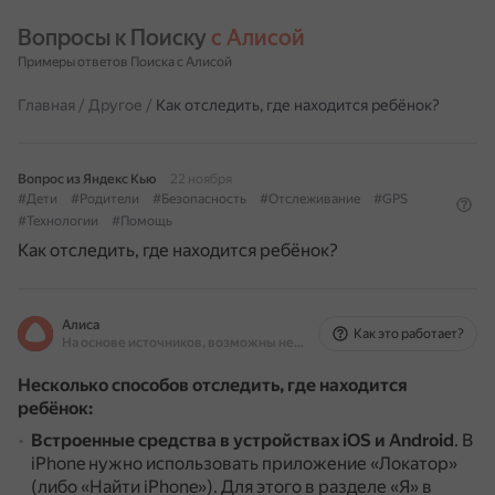
Вопросы к Поиску 
с Алисой
Примеры ответов Поиска с Алисой
Главная
/
Другое
/
Как отследить, где находится ребёнок?
Вопрос из Яндекс Кью
22 ноября
#Дети
#Родители
#Безопасность
#Отслеживание
#GPS
#Технологии
#Помощь
Как отследить, где находится ребёнок?
Алиса
Как это работает?
На основе источников, возможны неточности
Несколько способов отследить, где находится
ребёнок:
Встроенные средства в устройствах iOS и Android
.
В
iPhone нужно использовать приложение «Локатор»
(либо «Найти iPhone»).
Для этого в разделе «Я» в