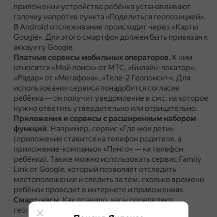
приложении устройства ребёнка устанавливают
галочку напротив пункта «Поделиться геопозицией».
В Android отслеживание происходит через «Карты
Google».
Для этого смартфон должен быть привязан к
аккаунту Google.
Платные сервисы мобильных операторов
.
К ним
относятся «Мой поиск» от МТС, «Билайн-локатор»,
«Радар» от «Мегафона», «Теле-2 Геопоиск+».
Для
использования сервиса понадобится согласие
ребёнка — он получит уведомление в смс, на которое
нужно ответить утвердительно или отрицательно.
Приложения и сервисы с расширенным набором
функций
.
Например, сервис «Где мои дети»
(приложение ставится на телефон родителя, а
приложение-компаньон «Пинго» — на телефон
ребёнка).
Также можно использовать сервис Family
Link от Google, который позволяет отследить
местоположение и следить за тем, сколько времени
ребёнок проводит в интернете и приложениях.
Смарт-часы
.
Как правило, часы определяют
геолокацию по спутникам и базовым станциям,