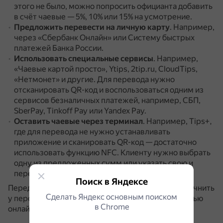
этого не было, можно попросить официанта добавить
в счёт чаевые — 5%, 10% или 15% на усмотрение.
Предложить перевести на личную карту
.
Например,
через «Сбербанк Онлайн» или Систему быстрых
платежей Банка России.
Использовать специальные сервисы
.
Например,
«Чаевые картой просто», Ytips, 2tip.ru, CloudTips,
«Нетмонет» и другие.
Для перевода нужно
отсканировать QR-код и воспользоваться одним из
сервисов безналичных платежей, например, СБП,
SberPay, Tinkoff Pay или Yandex Pay.
Оставить чаевые через терминал
.
Например, Tips+,
где для перевода не нужно устанавливать
приложение и сканировать QR-код — достаточно
использовать функцию NFC.
Клиенту нужно выбрать
одну из предложенных сумм или указать свою и
перевести её напрямую официанту.
Поиск в Яндексе
Перед использованием любого сервиса стоит уточнить
Сделать Яндекс основным поиском
у персонала заведения, возможно ли это с помощью
в Сhrome
онлайн-оплаты.