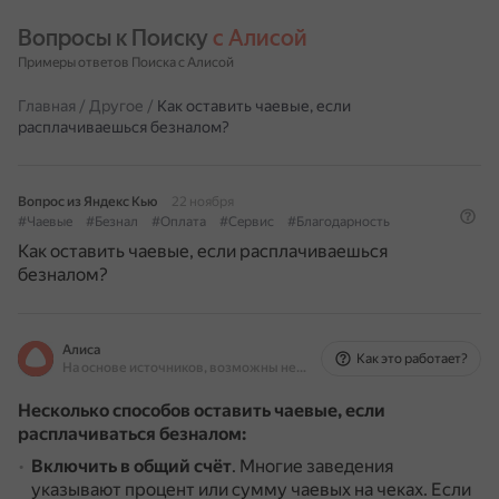
Вопросы к Поиску 
с Алисой
Примеры ответов Поиска с Алисой
Главная
/
Другое
/
Как оставить чаевые, если
расплачиваешься безналом?
Вопрос из Яндекс Кью
22 ноября
#Чаевые
#Безнал
#Оплата
#Сервис
#Благодарность
Как оставить чаевые, если расплачиваешься
безналом?
Алиса
Как это работает?
На основе источников, возможны неточности
Несколько способов оставить чаевые, если
расплачиваться безналом:
Включить в общий счёт
.
Многие заведения
указывают процент или сумму чаевых на чеках.
Если