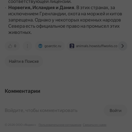
соответствующей лицензии.
Норвегия, Исландия и Дания
.
В этих странах, за
исключением Гренландии, охота на моржей и китов
запрещена.
Однако у некоторых коренных народов
Севера есть официальное право на промысел этих
животных.
0
goarctic.ru
animals.howstuffworks.com
Найти в Поиске
Комментарии
Войдите, чтобы комментировать
Войти
© 2026 ООО «Яндекс»
Пользовательское соглашение
Связаться с нами