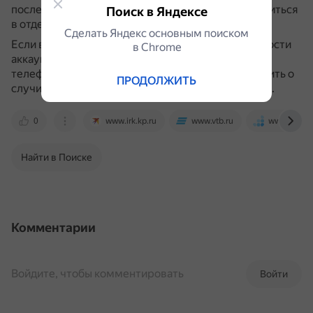
последующей разблокировки потребуется обратиться
Поиск в Яндексе
в отделение банка.
Сделать Яндекс основным поиском
Если возникли вопросы или сомнения в безопасности
в Сhrome
аккаунта, рекомендуется обратиться в банк по
телефону горячей линии (номер 1000) или сообщить о
ПРОДОЛЖИТЬ
случившемся в чат-боте приложения ВТБ Онлайн.
0
www.irk.kp.ru
www.vtb.ru
www.banki.
Найти в Поиске
Комментарии
Войдите, чтобы комментировать
Войти