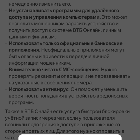
немедленно изменить его.
Не устанавливать программы для удалённого
доступа и управления компьютерами
.
Это может
позволить мошенникам заразить устройство и
получить доступ к системе ВТБ Онлайн, личным
данным и финансам.
Использовать только официальные банковские
приложения
.
Неофициальные приложения могут
быть опасны и привести к передаче личной
информации мошенникам.
Внимательно читать СМС-сообщения
.
Нужно
проверять реквизиты операции и не перезванивать
на указанные в сообщениях номера.
Использовать антивирус
.
Он поможет уменьшить
вероятность попадания в устройство вредоносных
программ.
Также в ВТБ Онлайн есть услуга быстрой блокировки
учётной записи через чат, если у пользователя
возникли подозрения в доступе в приложение со
стороны третьих лиц.
Для этого нужно отправить в
чате сообщение «Заблокировать доступ».
Для