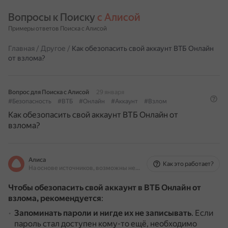
Вопросы к Поиску 
с Алисой
Примеры ответов Поиска с Алисой
Главная
/
Другое
/
Как обезопасить свой аккаунт ВТБ Онлайн
от взлома?
Вопрос для Поиска с Алисой
29 января
#Безопасность
#ВТБ
#Онлайн
#Аккаунт
#Взлом
Как обезопасить свой аккаунт ВТБ Онлайн от
взлома?
Алиса
Как это работает?
На основе источников, возможны неточности
Чтобы обезопасить свой аккаунт в ВТБ Онлайн от
взлома, рекомендуется
:
Запоминать пароли и нигде их не записывать
.
Если
пароль стал доступен кому-то ещё, необходимо