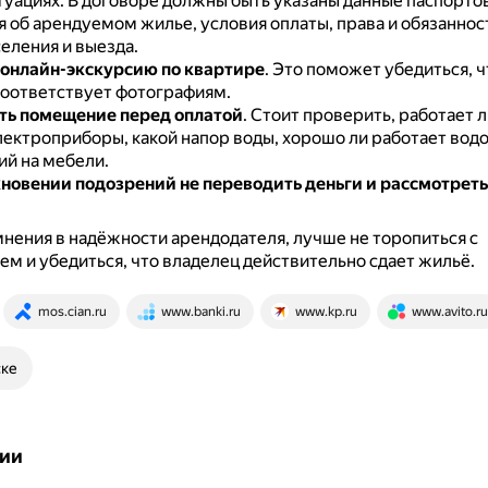
туациях.
В договоре должны быть указаны данные паспортов
 об арендуемом жилье, условия оплаты, права и обязаннос
еления и выезда.
онлайн-экскурсию по квартире
.
Это поможет убедиться, ч
соответствует фотографиям.
ть помещение перед оплатой
.
Стоит проверить, работает л
лектроприборы, какой напор воды, хорошо ли работает водо
й на мебели.
новении подозрений не переводить деньги и рассмотреть
мнения в надёжности арендодателя, лучше не торопиться с
м и убедиться, что владелец действительно сдает жильё.
mos.cian.ru
www.banki.ru
www.kp.ru
www.avito.ru
ске
ии