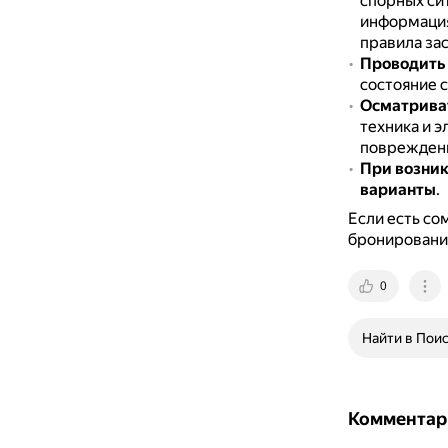
спорных си
информация
правила зас
Проводить 
состояние 
Осматрива
техника и э
повреждени
При возник
варианты
.
Если есть со
бронирование
0
Найти в Пои
Комментар