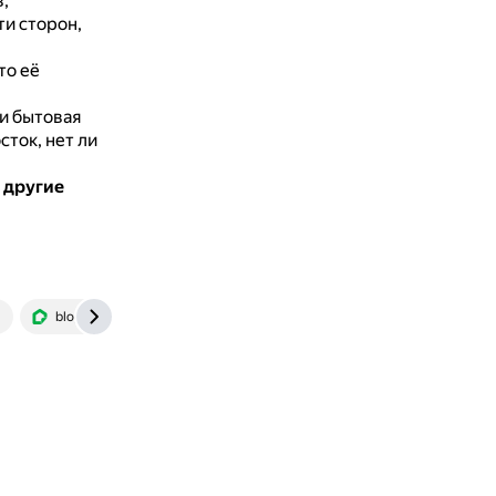
,
ти сторон,
то её
и бытовая
сток, нет ли
 другие
blog.domclick.ru