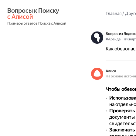
Вопросы к Поиску 
Главная
/
Друг
с Алисой
Примеры ответов Поиска с Алисой
Вопрос из Яндекс
#Аренда
#Квар
Как обезопас
Алиса
На основе источ
Чтобы обезо
Использова
на отдельн
Проверять
документы 
свидетельс
Заключать 