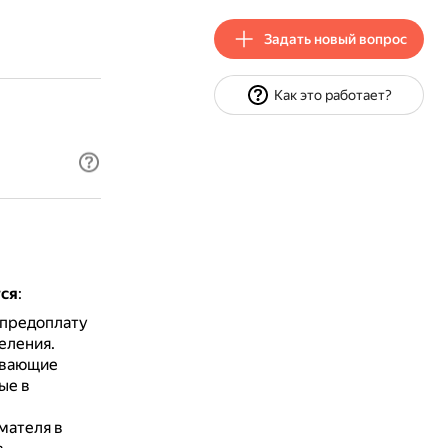
Задать новый вопрос
Как это работает?
тся
:
 предоплату
еления.
ивающие
ые в
мателя в