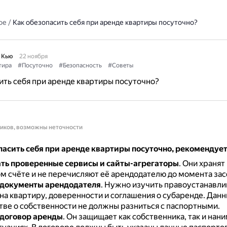
ое
/
Как обезопасить себя при аренде квартиры посуточно?
 Кью
22 ноября
тира
#Посуточно
#Безопасность
#Советы
ить себя при аренде квартиры посуточно?
ников, возможны неточности
пасить себя при аренде квартиры посуточно, рекомендуе
ть проверенные сервисы и сайты-агрегаторы
.
Они хранят
ом счёте и не перечисляют её арендодателю до момента зас
 документы арендодателя
.
Нужно изучить правоустанавл
на квартиру, доверенности и соглашения о субаренде.
Данн
тве о собственности не должны разниться с паспортными.
договор аренды
.
Он защищает как собственника, так и нани