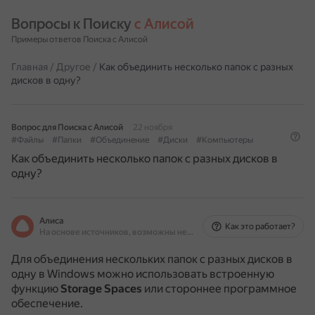
Вопросы к Поиску 
с Алисой
Примеры ответов Поиска с Алисой
Главная
/
Другое
/
Как объединить несколько папок с разных
дисков в одну?
Вопрос для Поиска с Алисой
22 ноября
#Файлы
#Папки
#Объединение
#Диски
#Компьютеры
Как объединить несколько папок с разных дисков в
одну?
Алиса
Как это работает?
На основе источников, возможны неточности
Для объединения нескольких папок с разных дисков в
одну в Windows можно использовать встроенную
функцию
Storage Spaces
или стороннее программное
обеспечение.