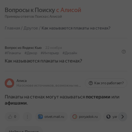
Вопросы к Поиску 
с Алисой
Примеры ответов Поиска с Алисой
Главная
/
Другое
/
Как называются плакаты на стенах?
Вопрос из Яндекс Кью
22 ноября
#Плакаты
#Декор
#Интерьер
#Дизайн
Как называются плакаты на стенах?
Алиса
Как это работает?
На основе источников, возможны неточности
Плакаты на стенах могут называться
постерами
или
афишами
.
0
otvet.mail.ru
poryadok.ru
yandex.ru