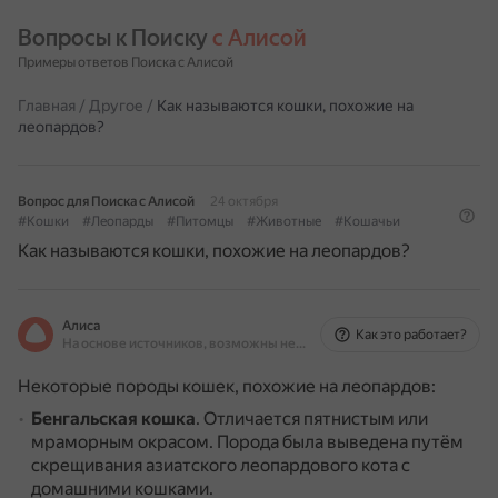
Вопросы к Поиску 
с Алисой
Примеры ответов Поиска с Алисой
Главная
/
Другое
/
Как называются кошки, похожие на
леопардов?
Вопрос для Поиска с Алисой
24 октября
#Кошки
#Леопарды
#Питомцы
#Животные
#Кошачьи
Как называются кошки, похожие на леопардов?
Алиса
Как это работает?
На основе источников, возможны неточности
Некоторые породы кошек, похожие на леопардов:
Бенгальская кошка
.
Отличается пятнистым или
мраморным окрасом.
Порода была выведена путём
скрещивания азиатского леопардового кота с
домашними кошками.