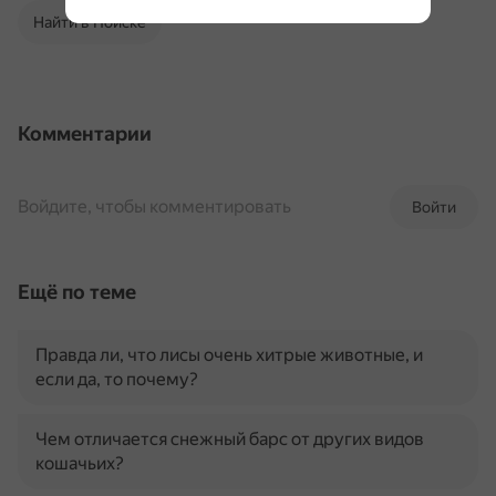
Найти в Поиске
Комментарии
Войдите, чтобы комментировать
Войти
Ещё по теме
Правда ли, что лисы очень хитрые животные, и
если да, то почему?
Чем отличается снежный барс от других видов
кошачьих?