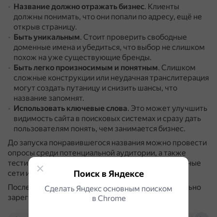
Название должно отражать бизнес
.
Клиенты
должны понимать, что они попали по адресу, ещё не
открыв страницу.
Быть уникальным
.
Стоит проверить свободные
доменные имена и убедиться, что выбор не слишком
похож на уже существующие бренды.
Быть легко произносимым и понятным
.
Слишком
сложные конструкции или неудачная транслитерация
могут создать путаницу и снизить шансы, что
название запомнят.
Использовать ключевые слова
.
Это может улучшить
видимость сайта в поисковых системах и сразу дать
пользователям понять, чем занимается бизнес.
До запуска понравившегося названия можно провести
опросы среди потенциальной аудитории, а также
тестирование через имеющиеся каналы (социальные
сети или Телеграм).
Поиск в Яндексе
После принятия решения название стоит официально
Сделать Яндекс основным поиском
зарегистрировать, чтобы его никто не мог занять.
в Сhrome