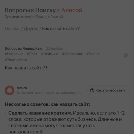
Вопросы к Поиску 
с Алисой
Примеры ответов Поиска с Алисой
Главная
/
Другое
/
Как назвать сайт ??
Вопрос из Яндекс Кью
22 ноября
#Название
#Сайт
#Нейминг
#Маркетинг
#Бизнес
#Творчество
Как назвать сайт ??
Алиса
Как это работает?
На основе источников, возможны неточности
Несколько советов, как назвать сайт:
Сделать название кратким
.
Идеально, если это 1–2
слова, которые отражают суть бизнеса.
Длинные и
сложные имена могут только запутать
пользователей.