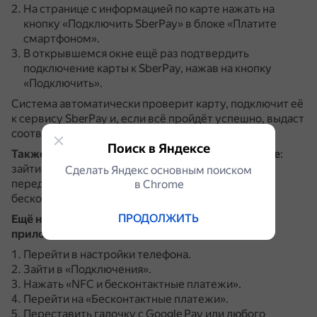
На странице с информацией по карте нажать на
кнопку «Подключить SberPay» в блоке «Платите
смартфоном».
В открывшемся окне ещё раз подтвердить
подключение карты к SberPay, нажав на кнопку
«Подключить».
Система автоматически проверит карту, подключит её
к сервису SberPay и, если всё пройдёт успешно, выдаст
соответствующее сообщение.
Поиск в Яндексе
Также необходимо активировать NFC в телефоне
:
зайти в «Настройки», выбрать «Подключения» и
Сделать Яндекс основным поиском
передвинуть ползунок вправо напротив «NFC и
в Сhrome
бесконтактные платежи».
ПРОДОЛЖИТЬ
Ещё нужно сделать SberPay приоритетным
приложением бесконтактной оплаты
:
Перейти в настройки телефона.
Зайти в «Подключения».
Нажать «NFC и бесконтактные платежи».
Перейти на «Бесконтактные платежи».
Переставить галочку с Google Pay или любого