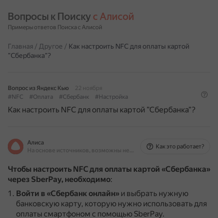
Вопросы к Поиску 
с Алисой
Примеры ответов Поиска с Алисой
Главная
/
Другое
/
Как настроить NFC для оплаты картой
”Сбербанка”?
Вопрос из Яндекс Кью
22 ноября
#NFC
#Оплата
#Сбербанк
#Настройка
Как настроить NFC для оплаты картой ”Сбербанка”?
Алиса
Как это работает?
На основе источников, возможны неточности
Чтобы настроить NFC для оплаты картой «Сбербанка»
через SberPay, необходимо
:
Войти в «Сбербанк онлайн»
и выбрать нужную
банковскую карту, которую нужно использовать для
оплаты смартфоном с помощью SberPay.