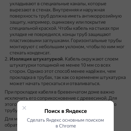
укладывают в специальные каналы, которые
вырезают в стенах.
Внутренняя и наружная
поверхность труб должна иметь антикоррозийную
защиту, например, оцинковку или покрытие
специальной краской.
Чтобы кабель на стыках при
укладке не повредился, концы труб защищают
пластиковыми заглушками.
Горизонтальные трубы
монтируют с небольшим уклоном, чтобы по ним мог
стекать конденсат.
Изоляция штукатуркой
.
Кабель окружают слоем
штукатурки толщиной не менее 10 мм со всех
сторон.
Однако этот способ менее надёжен, чем
прокладка в трубах, так как со временем штукатурка
может начать трескаться и отваливаться.
При прокладке кабеля в бревенчатом доме важно
исключить его соприкосновение с древесиной.
Для
этого кабель укладывают в гибкую гофрированную
трубу из несгораемого пластика или меди.
Поиск в Яндексе
Для монтажа скрытой проводки рекомендуется
Сделать Яндекс основным поиском
обратиться к специалисту.
в Сhrome