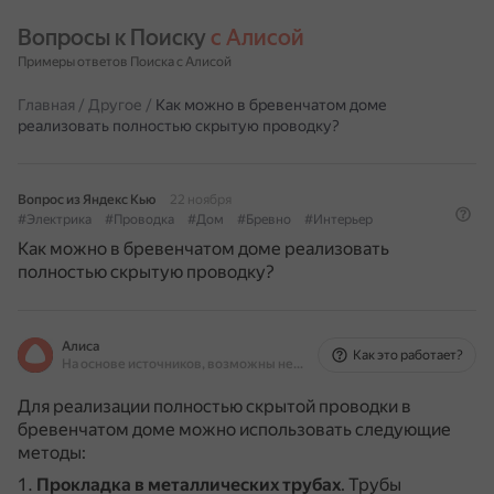
Вопросы к Поиску 
с Алисой
Примеры ответов Поиска с Алисой
Главная
/
Другое
/
Как можно в бревенчатом доме
реализовать полностью скрытую проводку?
Вопрос из Яндекс Кью
22 ноября
#Электрика
#Проводка
#Дом
#Бревно
#Интерьер
Как можно в бревенчатом доме реализовать
полностью скрытую проводку?
Алиса
Как это работает?
На основе источников, возможны неточности
Для реализации полностью скрытой проводки в
бревенчатом доме можно использовать следующие
методы:
Прокладка в металлических трубах
.
Трубы