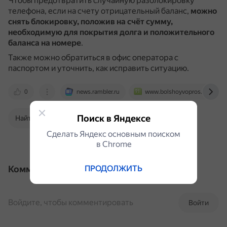
Чтобы предотвратить случайную разблокировку
телефона, если на счету отрицательный баланс,
можно
снять блокировку, положив на счёт сумму,
необходимую для покрытия долга и положительного
баланса на номере
.
Также можно обратиться в офис оператора с
паспортом и уточнить, как исправить ситуацию.
0
news.rambler.ru
www.bolshoyvopros.ru
Поиск в Яндексе
Найти в Поиске
Сделать Яндекс основным поиском
в Сhrome
Комментарии
ПРОДОЛЖИТЬ
Войдите, чтобы комментировать
Войти