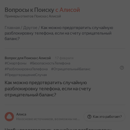
Вопросы к Поиску 
с Алисой
Примеры ответов Поиска с Алисой
Главная
/
Другое
/
Как можно предотвратить случайную
разблокировку телефона, если на счету отрицательный
баланс?
Вопрос для Поиска с Алисой
17 февраля
#Смартфоны
#БезопасностьТелефона
#РазблокировкаТелефона
#ОтрицательныйБаланс
#ПредотвращениеСлучая
Как можно предотвратить случайную
разблокировку телефона, если на счету
отрицательный баланс?
Алиса
Как это работает?
На основе источников, возможны неточности