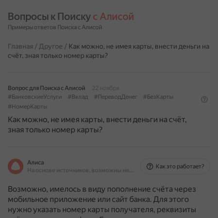
Вопросы к Поиску 
с Алисой
Примеры ответов Поиска с Алисой
Главная
/
Другое
/
Как можно, не имея карты, внести деньги на
счёт, зная только номер карты?
Вопрос для Поиска с Алисой
22 ноября
#БанковскиеУслуги
#Вклад
#ПереводДенег
#БезКарты
#НомерКарты
Как можно, не имея карты, внести деньги на счёт,
зная только номер карты?
Алиса
Как это работает?
На основе источников, возможны неточности
Возможно, имелось в виду пополнение счёта через
мобильное приложение или сайт банка.
Для этого
нужно указать номер карты получателя, реквизиты