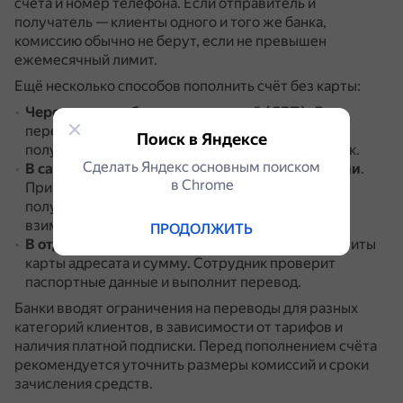
счёта и номер телефона.
Если отправитель и
получатель — клиенты одного и того же банка,
комиссию обычно не берут, если не превышен
ежемесячный лимит.
Ещё несколько способов пополнить счёт без карты:
Через систему быстрых платежей (СБП)
.
Для
перевода достаточно указать номер телефона
Поиск в Яндексе
получателя, привязанный к счёту, и выбрать банк.
Сделать Яндекс основным поиском
В салоне сотовой связи или почтовом отделении
.
в Сhrome
При себе нужно иметь паспорт и знать данные
получателя (реквизиты, ФИО).
За операцию
взимается комиссия.
ПРОДОЛЖИТЬ
В отделении банка
.
Нужно указать ФИО, реквизиты
карты адресата и сумму.
Сотрудник проверит
паспортные данные и выполнит перевод.
Банки вводят ограничения на переводы для разных
категорий клиентов, в зависимости от тарифов и
наличия платной подписки.
Перед пополнением счёта
рекомендуется уточнить размеры комиссий и сроки
зачисления средств.