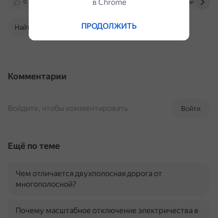
в Сhrome
0
toehelp.ru
forum.dwg.ru
www.vgpress
ПРОДОЛЖИТЬ
Найти в Поиске
Комментарии
Войдите, чтобы комментировать
Войти
Ещё по теме
Чем отличается двухполосная дорога от
многополосной?
Почему масштабное отключение электричества в