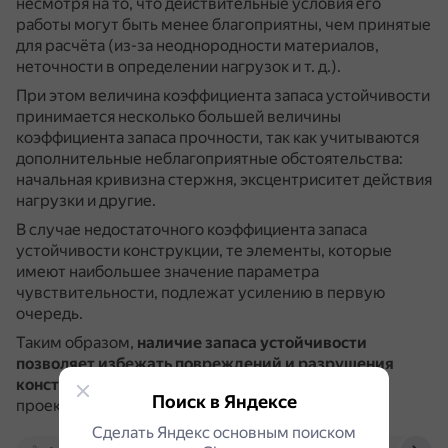
несмотря на то, что действительные условия его
работы могут быть менее благоприятны, чем принятые
для расчёта (из-за неоднородности материалов,
неточности в определении нагрузок и т. д.).
При этом величина коэффициента запаса устойчивости
принимается несколько большей величины
коэффициента запаса прочности, так как учитываются
дополнительные неблагоприятные обстоятельства:
начальная кривизна стержня, эксцентриситет действия
нагрузки и другие.
В случае недостаточного коэффициента запаса
устойчивости конструкции, те элементы, которые
имеют наибольшее значение параметра
чувствительности, подлежат усилению в первую
очередь.
Таким образом,
наличие запаса устойчивости
позволяет избежать повреждений и разрушения
конструкции
в случае возможных ошибок
Поиск в Яндексе
проектирования, изготовления или эксплуатации.
Сделать Яндекс основным поиском