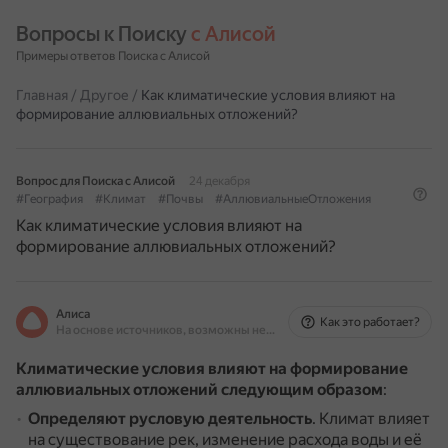
Вопросы к Поиску 
с Алисой
Примеры ответов Поиска с Алисой
Главная
/
Другое
/
Как климатические условия влияют на
формирование аллювиальных отложений?
Вопрос для Поиска с Алисой
24 декабря
#География
#Климат
#Почвы
#АллювиальныеОтложения
Как климатические условия влияют на
формирование аллювиальных отложений?
Алиса
Как это работает?
На основе источников, возможны неточности
Климатические условия влияют на формирование
аллювиальных отложений следующим образом
:
Определяют русловую деятельность
.
Климат влияет
на существование рек, изменение расхода воды и её