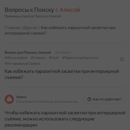
Вопросы к Поиску 
с Алисой
Примеры ответов Поиска с Алисой
Главная
/
Другое
/
Как избежать паразитной засветки при
интерьерной съемке?
Вопрос для Поиска с Алисой
28 апреля
#Фотография
#Съемка
#Свет
#ПаразитнаяЗасветка
#ИнтерьернаяСъемка
Как избежать паразитной засветки при интерьерной
съемке?
Алиса
Как это работает?
На основе источников, возможны неточности
Чтобы избежать паразитной засветки при интерьерной
съёмке, можно использовать следующие
рекомендации: