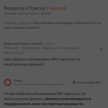
Вопросы к Поиску 
с Алисой
Примеры ответов Поиска с Алисой
Главная
/
Другое
/
Как избежать блокировки SIM-карты из-за
неактуальных данных?
Вопрос для Поиска с Алисой
8 июня
#SIMкарта
#Блокировка
#Данные
#Сотоваясвязь
#Безопасность
Как избежать блокировки SIM-карты из-за
неактуальных данных?
Алиса
Как это работает?
На основе источников, возможны неточности
Чтобы избежать блокировки SIM-карты из-за
неактуальных данных,
абоненту рекомендуется
поддерживать свои паспортные данные по