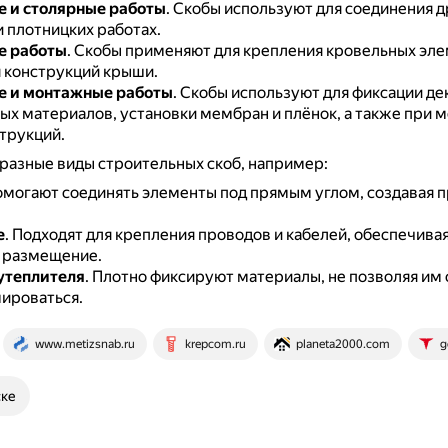
 и столярные работы
.
Скобы используют для соединения д
 плотницких работах.
е работы
.
Скобы применяют для крепления кровельных эле
 конструкций крыши.
е и монтажные работы
.
Скобы используют для фиксации де
ых материалов, установки мембран и плёнок, а также при 
струкций.
разные виды строительных скоб, например:
могают соединять элементы под прямым углом, создавая 
е
.
Подходят для крепления проводов и кабелей, обеспечивая
 размещение.
утеплителя
.
Плотно фиксируют материалы, не позволяя им 
ироваться.
www.metizsnab.ru
krepcom.ru
planeta2000.com
g
ске