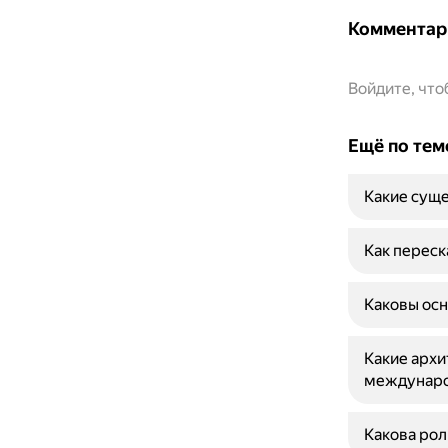
Комментар
Войдите, чт
Ещё по тем
Какие суще
Как переск
Каковы осн
Какие арх
междунаро
Какова рол