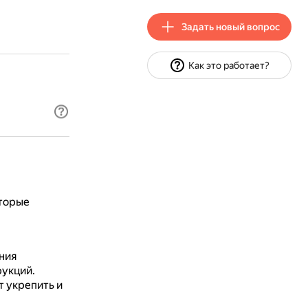
Задать новый вопрос
Как это работает?
оторые
ния
рукций.
т укрепить и