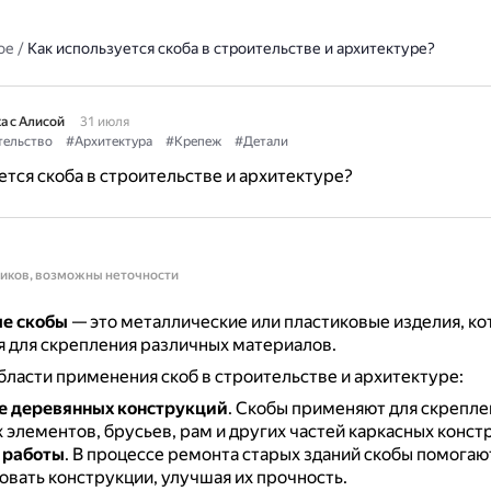
ое
/
Как используется скоба в строительстве и архитектуре?
а с Алисой
31 июля
тельство
#Архитектура
#Крепеж
#Детали
ется скоба в строительстве и архитектуре?
ников, возможны неточности
е скобы
— это металлические или пластиковые изделия, к
 для скрепления различных материалов.
ласти применения скоб в строительстве и архитектуре:
е деревянных конструкций
.
Скобы применяют для скрепле
элементов, брусьев, рам и других частей каркасных конст
 работы
.
В процессе ремонта старых зданий скобы помогаю
овать конструкции, улучшая их прочность.