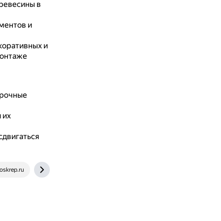
ревесины в
ментов и
коративных и
монтаже
прочные
 их
сдвигаться
oskrep.ru
gvozdi-opt.ru