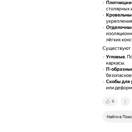
Плотницкие
столярных и
Кровельны
укрепления
Отделочны
изоляционн
лёгких кон
Существуют 
Угловые
.
По
каркасы.
П-образны
безопасное
Скобы для 
или деформ
0
Найти в Пои