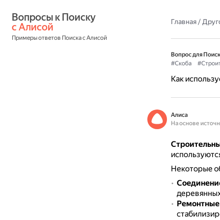
Вопросы к Поиску 
Главная
/
Друг
с Алисой
Примеры ответов Поиска с Алисой
Вопрос для Поиск
#Скоба
#Строи
Как использу
Алиса
На основе источ
Строительны
используются
Некоторые об
Соединени
деревянных 
Ремонтные
стабилизир