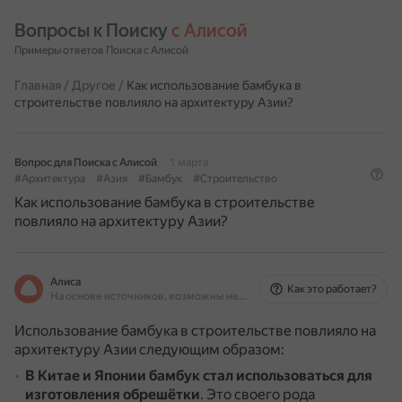
Вопросы к Поиску 
с Алисой
Примеры ответов Поиска с Алисой
Главная
/
Другое
/
Как использование бамбука в
строительстве повлияло на архитектуру Азии?
Вопрос для Поиска с Алисой
1 марта
#Архитектура
#Азия
#Бамбук
#Строительство
Как использование бамбука в строительстве
повлияло на архитектуру Азии?
Алиса
Как это работает?
На основе источников, возможны неточности
Использование бамбука в строительстве повлияло на
архитектуру Азии следующим образом:
В Китае и Японии бамбук стал использоваться для
изготовления обрешётки
.
Это своего рода