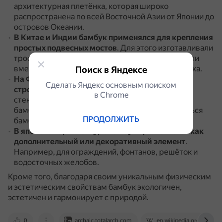
архитектурная плетёнка, которая широко
распространена по всей Восточной Азии от Японии до
островов Океании.
В Китае и Индии бамбук применялся для крепления
простых подвесных мостов
.
Для этого изготавливали
тросы из расщеплённого бамбука или скручивали
вместе целые стебли достаточно гибкого бамбука.
Поиск в Яндексе
На Филиппинах бамбук используется для
Сделать Яндекс основным поиском
строительства стен
.
Например, в хижинах нипа
в Сhrome
стены делают из расщеплённого и сплетённого
бамбука, а в качестве опоры могут использоваться
ПРОДОЛЖИТЬ
бамбуковые рейки и шесты.
В японской архитектуре бамбук применяется как
дополнительный или декоративный элемент
.
Например, для ограждений, фонтанов, решёток и
водосточных желобов.
Кроме того, благодаря своим уникальным физическим
и эстетическим свойствам бамбук экологичен,
эстетичен и гармонирует с природой.
0
archaic.totalarch.com
en.wikipedia.org