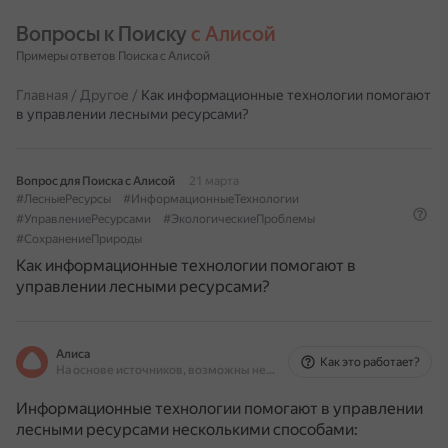
Вопросы к Поиску 
с Алисой
Примеры ответов Поиска с Алисой
Главная
/
Другое
/
Как информационные технологии помогают
в управлении лесными ресурсами?
Вопрос для Поиска с Алисой
21 марта
#ЛесныеРесурсы
#ИнформационныеТехнологии
#УправлениеРесурсами
#ЭкологическиеПроблемы
#СохранениеПрироды
Как информационные технологии помогают в
управлении лесными ресурсами?
Алиса
Как это работает?
На основе источников, возможны неточности
Информационные технологии помогают в управлении
лесными ресурсами несколькими способами: