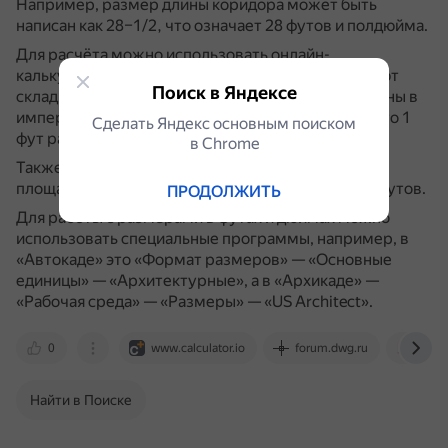
Например, размер длины коридора может быть
написан как 28–1/2, что означает 28 футов и полдюйма.
Для расчёта можно использовать онлайн-
калькуляторы футов и дюймов, которые позволяют
Поиск в Яндексе
складывать, вычитать, умножать и делить величины в
имперских единицах.
При этом важно помнить, что 1
Сделать Яндекс основным поиском
фут равен 12 дюймам.
в Сhrome
Также в строительстве в США для обозначения
площади используется единица 100 квадратных футов.
ПРОДОЛЖИТЬ
Для работы с размерами в футах и дюймах можно
использовать специальные программы, например, в
«Автокаде» это «Формат размеров» — «Основные
единицы» — «Архитектурные», а в «Архикаде» —
«Рабочая среда» — «Размеры» — «US Architect».
0
www.calculator.io
forum.dwg.ru
vc.ru
Найти в Поиске