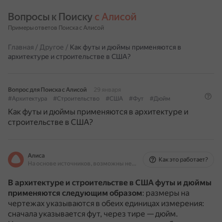
Вопросы к Поиску 
с Алисой
Примеры ответов Поиска с Алисой
Главная
/
Другое
/
Как футы и дюймы применяются в
архитектуре и строительстве в США?
Вопрос для Поиска с Алисой
29 января
#Архитектура
#Строительство
#США
#Фут
#Дюйм
Как футы и дюймы применяются в архитектуре и
строительстве в США?
Алиса
Как это работает?
На основе источников, возможны неточности
В архитектуре и строительстве в США футы и дюймы
применяются следующим образом
: размеры на
чертежах указываются в обеих единицах измерения:
сначала указывается фут, через тире — дюйм.