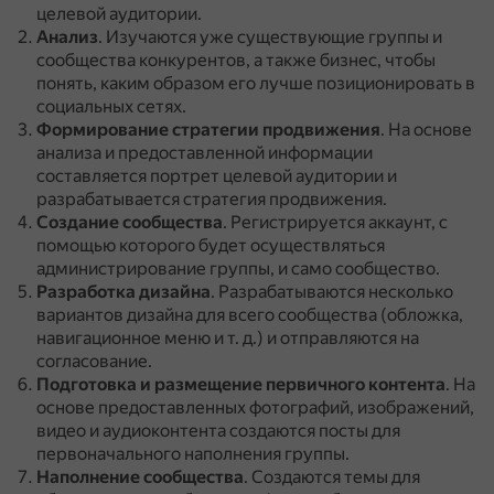
целевой аудитории.
Анализ
.
Изучаются уже существующие группы и
сообщества конкурентов, а также бизнес, чтобы
понять, каким образом его лучше позиционировать в
социальных сетях.
Формирование стратегии продвижения
.
На основе
анализа и предоставленной информации
составляется портрет целевой аудитории и
разрабатывается стратегия продвижения.
Создание сообщества
.
Регистрируется аккаунт, с
помощью которого будет осуществляться
администрирование группы, и само сообщество.
Разработка дизайна
.
Разрабатываются несколько
вариантов дизайна для всего сообщества (обложка,
навигационное меню и т. д.) и отправляются на
согласование.
Подготовка и размещение первичного контента
.
На
основе предоставленных фотографий, изображений,
видео и аудиоконтента создаются посты для
первоначального наполнения группы.
Наполнение сообщества
.
Создаются темы для