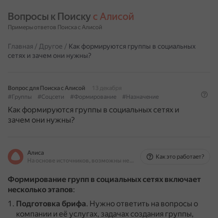
Вопросы к Поиску 
с Алисой
Примеры ответов Поиска с Алисой
Главная
/
Другое
/
Как формируются группы в социальных
сетях и зачем они нужны?
Вопрос для Поиска с Алисой
13 декабря
#Группы
#Соцсети
#Формирование
#Назначение
Как формируются группы в социальных сетях и
зачем они нужны?
Алиса
Как это работает?
На основе источников, возможны неточности
Формирование групп в социальных сетях включает
несколько этапов
:
Подготовка брифа
.
Нужно ответить на вопросы о
компании и её услугах, задачах создания группы,