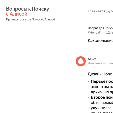
Вопросы к Поиску 
Главная
/
Друг
с Алисой
Примеры ответов Поиска с Алисой
Вопрос для Поиск
#HondaFit
#Диз
Как эволюцио
Алиса
На основе источ
Дизайн Honda
Первое по
акцентом н
ярким, но 
Второе пок
обтекаемый
улучшилась