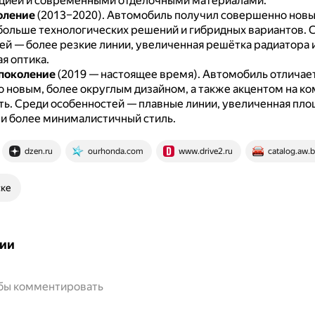
ией и современными отделочными материалами.
оление
(2013–2020).
Автомобиль получил совершенно новый
больше технологических решений и гибридных вариантов.
ей — более резкие линии, увеличенная решётка радиатора 
я оптика.
поколение
(2019 — настоящее время).
Автомобиль отличае
 новым, более округлым дизайном, а также акцентом на ко
ть.
Среди особенностей — плавные линии, увеличенная пло
 и более минималистичный стиль.
dzen.ru
ourhonda.com
www.drive2.ru
catalog.aw.b
ске
ии
обы комментировать