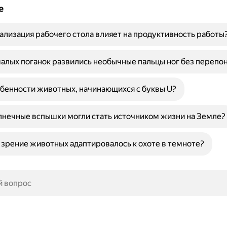
е
ализация рабочего стола влияет на продуктивность работы
алых поганок развились необычные пальцы ног без перепо
бенности животных, начинающихся с буквы U?
нечные вспышки могли стать источником жизни на Земле?
 зрение животных адаптировалось к охоте в темноте?