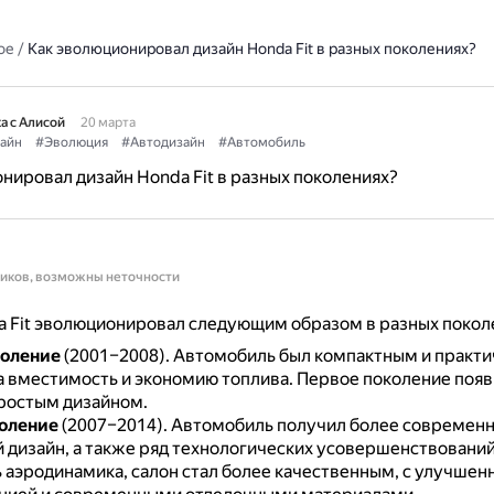
ое
/
Как эволюционировал дизайн Honda Fit в разных поколениях?
а с Алисой
20 марта
айн
#Эволюция
#Автодизайн
#Автомобиль
нировал дизайн Honda Fit в разных поколениях?
ников, возможны неточности
 Fit эволюционировал следующим образом в разных покол
коление
(2001–2008).
Автомобиль был компактным и практи
а вместимость и экономию топлива.
Первое поколение появ
простым дизайном.
оление
(2007–2014).
Автомобиль получил более современн
 дизайн, а также ряд технологических усовершенствовани
 аэродинамика, салон стал более качественным, с улучшен