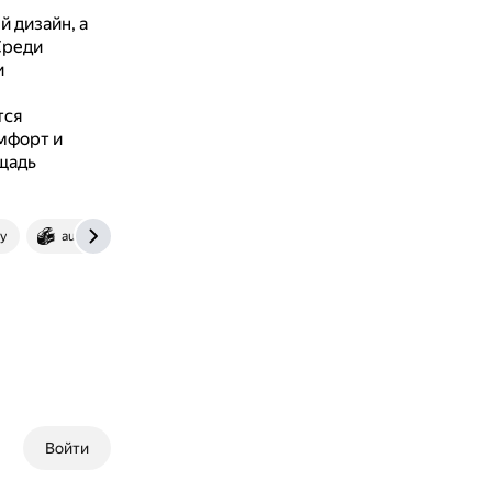
 дизайн, а
Среди
и
тся
мфорт и
щадь
y
automobile.fandom.com
Войти