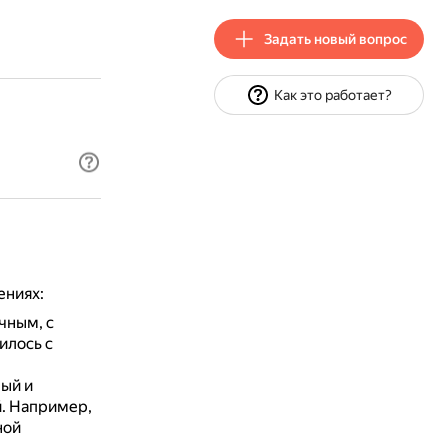
Задать новый вопрос
Как это работает?
ениях:
чным, с
илось с
ый и
й.
Например,
ной