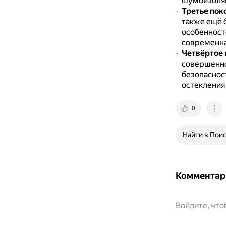
шумоизоляц
Третье пок
также ещё 
особенност
современна
Четвёртое 
совершенно
безопаснос
остекления
0
Найти в Пои
Комментар
Войдите, чт